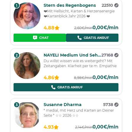
Stern des Regenbogens
22510
1
❤️Mit Hellsicht, Karten & Herzensenergie
❤️Kartenblick Jahr 2026 ❤️
0,00€/min
4.88
2,60€/min
CHAT
GRATIS ANRUF
NAYELI Medium Und Seherin
27168
2
Du willst wissen wie es weitergeht? Mit
Zeitangaben. Klarheit per te m. Empathie
0,00€/min
4.86
8,98€/min
GRATIS ANRUF
Susanne Dharma
5738
3
* medial, mit Herz und Karten an Deiner
Seite * ☆☆ 2026 ☆☆
0,00€/min
4.93
2,14€/min