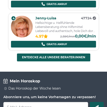
GRATIS ANRUF
Jenny-Luisa
47724
4
Hellsichtige u. Hellfühlende
Lebensberatung ohne Hilfsmittel.
Liebevoll und authentisch, hole Dich dort
ab, wo Du stehst!
0,00€/min
4.97
2,38€/min
GRATIS ANRUF
ENTDECKE ALLE UNSERE BERATER:INNEN
Mein Horoskop
Das Horoskop der Woche lesen
Abonniere uns, um keine Vorhersagen zu verpassen!