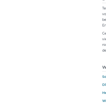
Te
vo
be
En
Ge
vi
ni
de
W
So
Di
He
Wi