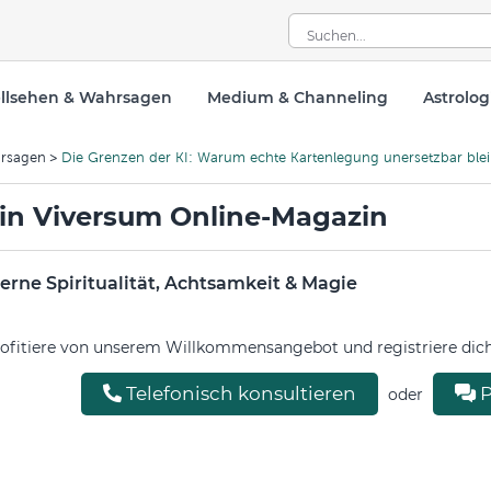
llsehen & Wahrsagen
Medium & Channeling
Astrolog
rsagen
Die Grenzen der KI: Warum echte Kartenlegung unersetzbar ble
in Viversum Online-Magazin
rne Spiritualität, Achtsamkeit & Magie
ofitiere von unserem Willkommensangebot und registriere dich 
Telefonisch konsultieren
P
oder