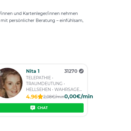
r/innen und Kartenleger/innen nehmen
h mit persönlicher Beratung – einfühlsam,
Nita 1
31270
TELEPATHIE •
TRAUMDEUTUNG •
HELLSEHEN • WAHRSAGEN
• KARTENLEGEN
0,00€/min
4.96
2,08€/min
CHAT