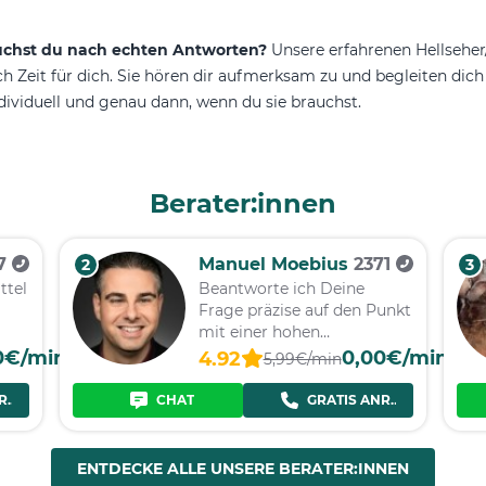
uchst du nach echten Antworten?
Unsere erfahrenen Hellsehe
ch Zeit für dich. Sie hören dir aufmerksam zu und begleiten dic
dividuell und genau dann, wenn du sie brauchst.
Berater:innen
17
Manuel Moebius
2371
2
3
ttel
Beantworte ich Deine
Frage präzise auf den Punkt
mit einer hohen
Trefferquote.
0€/min
0,00€/min
4.92
5,99€/min
RUF
CHAT
GRATIS ANRUF
ENTDECKE ALLE UNSERE BERATER:INNEN