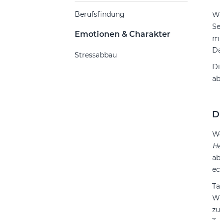
Berufsfindung
Wi
Se
Emotionen & Charakter
mü
Da
Stressabbau
Di
ab
D
We
He
ab
ec
Ta
Wü
zu