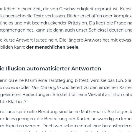
r leben in einer Zeit, die von Geschwindigkeit geprägt ist. Künst
kundenschnelle Texte verfassen, Bilder erschaffen oder kompl
helos und mit beeindruckender Präzision. Da liegt die Frage nah
tenmengen hat, kann sie dann auch unser Schicksal deuten und
e kurze Antwort lautet: nein. Die längere Antwort hat mit etwas 
bilden kann:
der menschlichen Seele
.
ie Illusion automatisierter Antworten
nn du eine KI um eine Tarotlegung bittest, wird sie das tun. Sie
rrscherin
oder
Der Gehängte
und liefert zu den einzelnen Kart
geleiteten Bedeutungen. Sie stellt dir eine Vielzahl an Informati
hte Klarheit?
rot und spirituelle Beratung sind keine Mathematik. Sie folgen
rde es genügen, die Bedeutung der Karten auswendig zu lerne
m Experten werden. Doch wer schon einmal eine herausfordernd