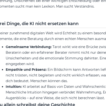
ennung, Unsicherheit bei einer wichtigen Entscheidung oder eine
menten sucht man kein Lexikon. Man sucht Verständnis.
rei Dinge, die KI nicht ersetzen kann
 einer zunehmend digitalen Welt wird Echtheit zu einem besonde
emente, die eine Beratung durch einen echten Menschen ausma
Gemeinsame Verbindung:
Tarot wirkt wie eine Brücke zwi
Beraterin oder ein erfahrener Berater nimmt nicht nur dein
Unsicherheiten und die emotionale Stimmung dahinter. Eine
eingegeben wird.
Empathie und Präsenz:
Ein Bildschirm kann Antworten liefe
nicht trösten, nicht begleiten und nicht wirklich erfassen,
dich bedeutet. Menschen können das.
Intuition:
KI arbeitet auf Basis von Daten und Wahrscheinlic
Menschliche Intuition hingegen verbindet Wahrnehmung, E
Augenblicks – auf eine Weise, die sich nicht berechnen lässt.
u allein schreibst deine Geschichte