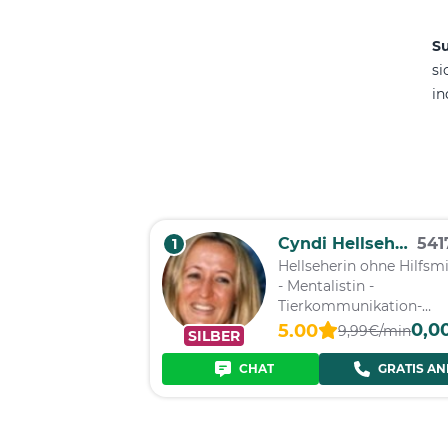
S
si
in
Cyndi Hellseherin
54
1
Hellseherin ohne Hilfsmi
- Mentalistin -
Tierkommunikation-
Jenseitskontakte
0,0
5.00
9,99€/min
SILBER
CHAT
GRATIS AN