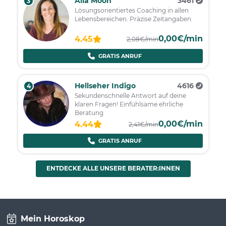
Alia Moon
3461
3
Lösungsorientiertes Coaching in allen
Lebensbereichen. Präzise Zeitangaben.
0,00€/min
4.45
2,08€/min
GRATIS ANRUF
Hellseher Indigo
4616
4
Sekundenschnelle Antwort auf deine
klaren Fragen! Einfühlsame ehrliche
Beratung
0,00€/min
4.44
2,41€/min
GRATIS ANRUF
ENTDECKE ALLE UNSERE BERATER:INNEN
Mein Horoskop