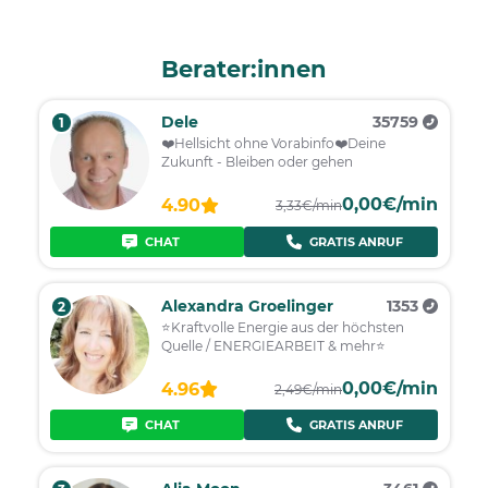
Berater:innen
Dele
35759
1
❤️️Hellsicht ohne Vorabinfo❤️️Deine
Zukunft - Bleiben oder gehen
0,00€/min
4.90
3,33€/min
CHAT
GRATIS ANRUF
Alexandra Groelinger
1353
2
⭐️Kraftvolle Energie aus der höchsten
Quelle / ENERGIEARBEIT & mehr⭐️
0,00€/min
4.96
2,49€/min
CHAT
GRATIS ANRUF