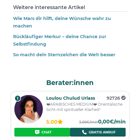
Weitere interessante Artikel
Wie Mars dir hilft, deine Wünsche wahr zu
machen
Rückläufiger Merkur – deine Chance zur
Selbstfindung
So macht dein Sternzeichen die Welt besser
Berater:innen
Loulou Chulud Urlass
92726
1
❤️ARABISCHES MEDIUM❤️ Orientalische
Sicht mit spiritueller Klarheit!
0,00€/min
5.00
3,69€/min
CHAT
GRATIS ANRUF