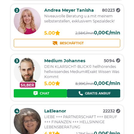
Andrea Meyer Tanisha
80223
2
Niveauvolle Beratung u.a.mit meinem
selbsterstellen, exklusivem Spezialdeck!
0,00€/min
5.00
2,58€/min
BESCHÄFTIGT
Medium Johannes
5094
3
DEIN KLARSICHT-BLICK© hellhörendes
hellwissendes Medium#Exakt Wissen Was
Kommt
0,00€/min
5.00
8,99€/min
SILBER
CHAT
GRATIS ANRUF
LaEleanor
22232
4
LIEBE +++ PARTNERSCHAFT +++ BERUF
+++ FINANZEN +++ HELLSINNIGE
LEBENSBERATUNG
0,00€/min
4.83
1,78€/min