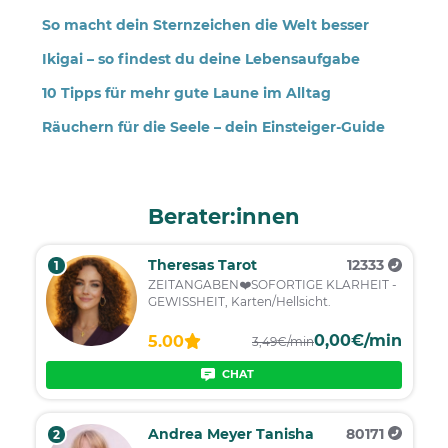
So macht dein Sternzeichen die Welt besser
Ikigai – so findest du deine Lebensaufgabe
10 Tipps für mehr gute Laune im Alltag
Räuchern für die Seele – dein Einsteiger-Guide
Berater:innen
Theresas Tarot
12333
1
ZEITANGABEN❤️SOFORTIGE KLARHEIT -
GEWISSHEIT, Karten/Hellsicht.
0,00€/min
5.00
3,49€/min
CHAT
Andrea Meyer Tanisha
80171
2