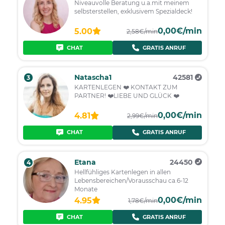
Niveauvolle Beratung u.a.mit meinem
selbsterstellen, exklusivem Spezialdeck!
0,00€/min
5.00
2,58€/min
CHAT
GRATIS ANRUF
Natascha1
42581
3
KARTENLEGEN ❤️ KONTAKT ZUM
PARTNER! ❤️LIEBE UND GLÜCK ❤️
0,00€/min
4.81
2,99€/min
CHAT
GRATIS ANRUF
Etana
24450
4
Hellfühliges Kartenlegen in allen
Lebensbereichen/Vorausschau ca.6-12
Monate
0,00€/min
4.95
1,78€/min
CHAT
GRATIS ANRUF