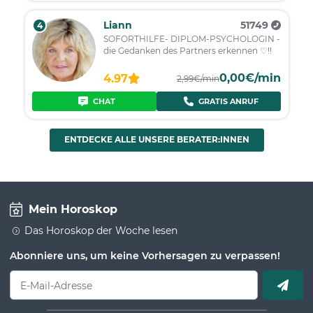
Liann
51749
4
SOFORTHILFE- DIPLOM-PSYCHOLOGIN -
die Gedanken des Partners erkennen ♡!!
0,00€/min
4.97
2,99€/min
CHAT
GRATIS ANRUF
ENTDECKE ALLE UNSERE BERATER:INNEN
Mein Horoskop
Das Horoskop der Woche lesen
Abonniere uns, um keine Vorhersagen zu verpassen!
E-Mail-Adresse