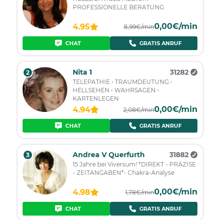
PROFESSIONELLE BERATUNG
0,00€/min
4.95
8,99€/min
CHAT
GRATIS ANRUF
Nita 1
31282
2
TELEPATHIE • TRAUMDEUTUNG •
HELLSEHEN • WAHRSAGEN •
KARTENLEGEN
0,00€/min
4.94
2,08€/min
CHAT
GRATIS ANRUF
Andrea V Querfurth
31882
3
15 Jahre bei Viversum! *DIREKT - PRÄZISE
- ZEITANGABEN*- Chakra-Analyse
0,00€/min
4.98
1,78€/min
CHAT
GRATIS ANRUF