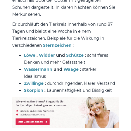
er auch als Bote der Götter mit geflügelten
Schuhen dargestellt. In klaren Nächten können Sie
Merkur sehen.
Er durchläuft den Tierkreis innerhalb von rund 87
Tagen und bleibt eine Woche in einem
Tierkreiszeichen. Beispiele für die Wirkung in
verschiedenen
Sternzeichen
:
Löwe
,
Widder
und
Schütze
:
schärferes
Denken und mehr Gefasstheit
Wassermann
und
Waage
:
starker
Idealismus
Zwillinge
:
durchdringender, klarer Verstand
Skorpion
:
Launenhaftigkeit und Bissigkeit