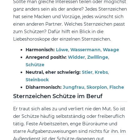
Sollte man gleiche Interessen teilen oder möglichst
ganz anders sein als der andere? Jedes Sternzeichen
hat seine Macken und Vorzüge, jedes wünscht sich
einen anderen Partner. Welches Sternzeichen passt
zum Schützen? Dafür hilft ein Blick in die
Liebeshoroskope der einzelnen Sternzeichen.
Harmonisch:
Löwe
,
Wassermann
,
Waage
Anregend positiv:
Widder
,
Zwillinge
,
Schütze
Neutral, eher schwierig:
Stier
,
Krebs
,
Steinbock
Disharmonisch:
Jungfrau
,
Skorpion
,
Fische
Sternzeichen Schütze im Beruf
Er traut sich alles zu und verliert nie den Mut. So ist
der Schütze häufig selbstständig oder freiberuflich
tätig. Feste Arbeitszeiten, enge Büroräume und
starre Aufgabenzuweisungen sind nichts für ihn. Im
Außendienst ist der Schütze dagegen gut