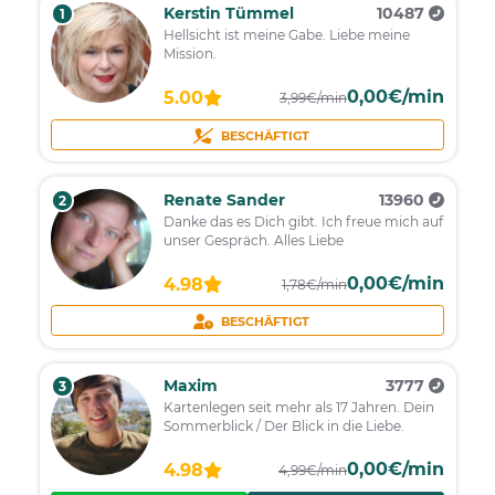
Kerstin Tümmel
10487
1
Hellsicht ist meine Gabe. Liebe meine
Mission.
0,00€/min
5.00
3,99€/min
BESCHÄFTIGT
Renate Sander
13960
2
Danke das es Dich gibt. Ich freue mich auf
unser Gespräch. Alles Liebe
0,00€/min
4.98
1,78€/min
BESCHÄFTIGT
Maxim
3777
3
Kartenlegen seit mehr als 17 Jahren. Dein
Sommerblick / Der Blick in die Liebe.
0,00€/min
4.98
4,99€/min