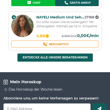
CHAT
GRATIS ANRUF
NAYELI Medium Und Seherin
27168
4
Du willst wissen wie es weitergeht? Mit
Zeitangaben. Klarheit per te m. Empathie
0,00€/min
4.86
8,98€/min
BESCHÄFTIGT
ENTDECKE ALLE UNSERE BERATER:INNEN
Mein Horoskop
Das Horoskop der Woche lesen
Abonniere uns, um keine Vorhersagen zu verpassen!
E-Mail-Adresse