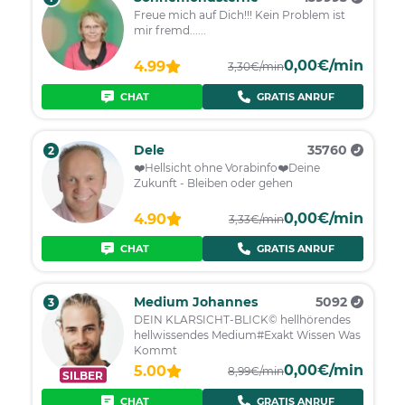
Freue mich auf Dich!!! Kein Problem ist
mir fremd......
0,00€/min
4.99
3,30€/min
CHAT
GRATIS ANRUF
Dele
35760
2
❤️️Hellsicht ohne Vorabinfo❤️️Deine
Zukunft - Bleiben oder gehen
0,00€/min
4.90
3,33€/min
CHAT
GRATIS ANRUF
Medium Johannes
5092
3
DEIN KLARSICHT-BLICK© hellhörendes
hellwissendes Medium#Exakt Wissen Was
Kommt
0,00€/min
5.00
8,99€/min
SILBER
CHAT
GRATIS ANRUF