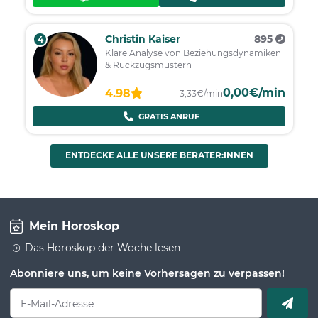
Christin Kaiser
895
4
Klare Analyse von Beziehungsdynamiken
& Rückzugsmustern
0,00€/min
4.98
3,33€/min
GRATIS ANRUF
ENTDECKE ALLE UNSERE BERATER:INNEN
Mein Horoskop
Das Horoskop der Woche lesen
Abonniere uns, um keine Vorhersagen zu verpassen!
E-Mail-Adresse