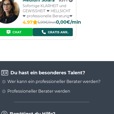
Medium Solara
9371
Sofortige KLARHEIT und
GEWISSHEIT ❤ HELLSICHT
❤ professionelle Beratung❤
0,00€/min
4.97
5,99€/min
CHAT
GRATIS ANRUF
Du hast ein besonderes Talent?
Wer kann ein professioneller Berater werden?
Professioneller Berater werden