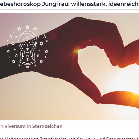
iebeshoroskop Jungfrau: willensstark, ideenreich
on
Viversum
in
Sternzeichen