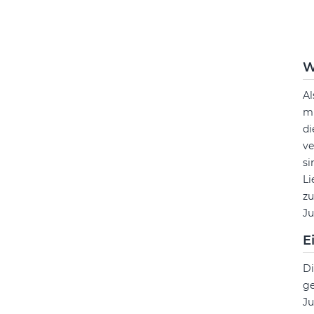
W
Al
mi
di
ve
si
Li
zu
Ju
E
Di
ge
Ju