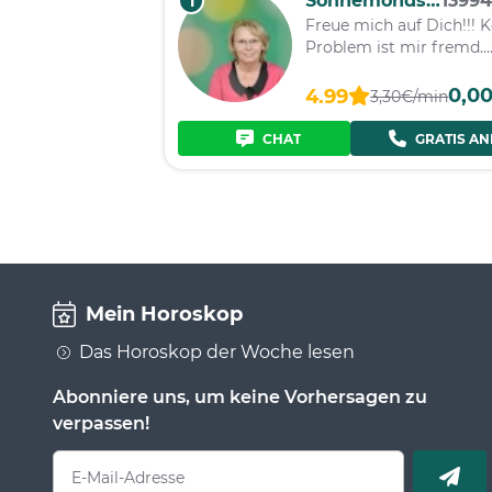
Sonnemondsterne
1399
1
Freue mich auf Dich!!! K
Problem ist mir fremd....
0,0
4.99
3,30€/min
CHAT
GRATIS AN
Mein Horoskop
Das Horoskop der Woche lesen
Abonniere uns, um keine Vorhersagen zu
verpassen!
E-Mail-Adresse