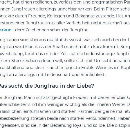
ngeht, hat einen redlichen, zuverlässigen und pragmatischen Part
nnen Jungfrauen allerdings unnahbar wirken. Beim Flirten schä
ntakte durch Freunde, Kollegen und Bekannte zustande. Hat Amor
rstand einer Jungfrau trotz aller Verliebtheit nicht dauerhaft au
erkur
– dem Zeichenherrscher der Jungfrau.
ngfrauen sind überaus qualitätsbewusst, was sich auch bei der 
ngfrau wird klar, dass der Spaß manchmal zu kurz kommt. Sorg
wechslung, färbt das mit der Zeit auf die bodenständige Jungf
esem Sternzeichen erleben will, sollte sich mit Umsicht annähe
rückhaltend und clean – auch in puncto Erotik. Wenn es im Kopf
ngfrau allerdings mit Leidenschaft und Sinnlichkeit.
as sucht die Jungfrau in der Liebe?
r Jungfrau Mann schätzt gepflegte Frauen, mit denen er über G
ßerlichkeiten sind ihm weniger wichtig als die inneren Werte. 
rlässlichen, einfühlsamen und starken Partner, der gerne mal etw
ebesbeziehung streben beide nach starker Verbundenheit. Haben 
ngelassen, sind sie in der Beziehung loyal und solide. Die diszipl