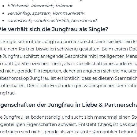
hilfsbereit, ideenreich, tolerant
vernünftig, sparsam, kommunikativ
sarkastisch, schulmeisterlich, berechnend
ie verhält sich die Jungfrau als Single?
s Single kommt die Jungfrau prima zurecht, denn sie liebt ein kl
t einem Partner bisweilen schwierig gestalten. Beim ersten Date
e Jungfrau schätzt anregende Gespräche mit intelligenten Mens
rnünftige Sternzeichen mehr, als in Gesellschaft eines andere
nd nicht gerade Flirtexperten, daher arrangieren sich die meist
ebeshoroskop Jungfrau ist ersichtlich, dass es diesem Sternzeic
 offenbaren. Denn tiefe Empfindungen widersprechen dem ratio
ngfrau.
igenschaften der Jungfrau in Liebe & Partnersch
e Jungfrau ist bodenständig und sucht sich manchmal einen Ste
genteiligen Eigenschaften aufweist. Entsteht Chaos, ist das s
ngfrauen sind nicht gerade als verträumte Romantiker bekannt