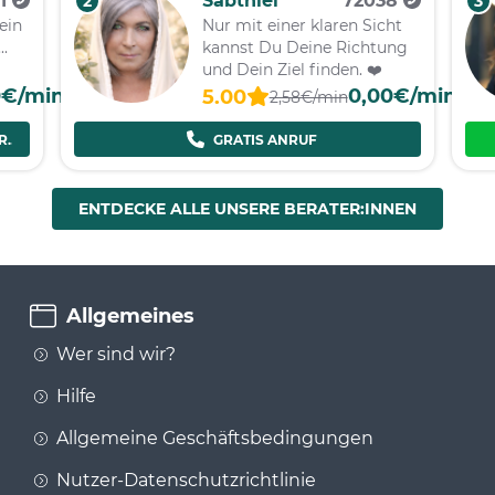
41
Sabthiel
72038
2
3
ein
Nur mit einer klaren Sicht
..
kannst Du Deine Richtung
und Dein Ziel finden. ❤️
0€/min
0,00€/min
5.00
2,58€/min
RUF
GRATIS ANRUF
ENTDECKE ALLE UNSERE BERATER:INNEN
Allgemeines
Wer sind wir?
Hilfe
Allgemeine Geschäftsbedingungen
Nutzer-Datenschutzrichtlinie