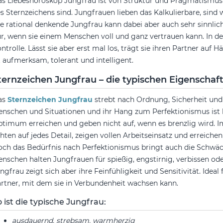
s Liebeshoroskop Jungfrau ist von Struktur und Pragmatismus 
s Sternzeichens sind. Jungfrauen lieben das Kalkulierbare, sind w
e rational denkende Jungfrau kann dabei aber auch sehr sinnlich 
r, wenn sie einem Menschen voll und ganz vertrauen kann. In de
ntrolle. Lässt sie aber erst mal los, trägt sie ihren Partner auf 
t aufmerksam, tolerant und intelligent.
ternzeichen Jungfrau – die typischen Eigenschaf
as
Sternzeichen Jungfrau
strebt nach Ordnung, Sicherheit und
nschen und Situationen und ihr Hang zum Perfektionismus ist 
timum erreichen und geben nicht auf, wenn es brenzlig wird. 
hten auf jedes Detail, zeigen vollen Arbeitseinsatz und erreichen
ch das Bedürfnis nach Perfektionismus bringt auch die Schwä
nschen halten Jungfrauen für spießig, engstirnig, verbissen od
ngfrau zeigt sich aber ihre Feinfühligkeit und Sensitivität. Ideal
rtner, mit dem sie in Verbundenheit wachsen kann.
 ist die typische Jungfrau:
ausdauernd, strebsam, warmherzig