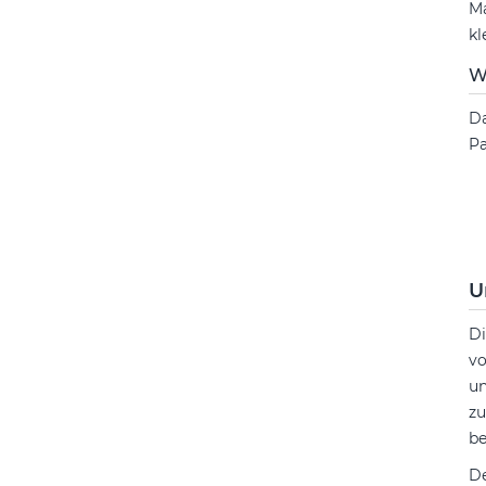
Ma
kl
W
Da
Pa
U
D
vo
un
zu
be
De