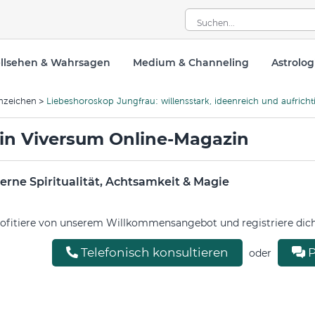
llsehen & Wahrsagen
Medium & Channeling
Astrolog
nzeichen
Liebeshoroskop Jungfrau: willensstark, ideenreich und aufrich
in Viversum Online-Magazin
rne Spiritualität, Achtsamkeit & Magie
ofitiere von unserem Willkommensangebot und registriere dich 
Telefonisch konsultieren
P
oder