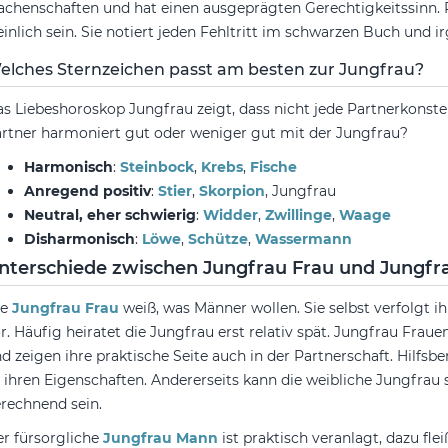
chenschaften und hat einen ausgeprägten Gerechtigkeitssinn. R
einlich sein. Sie notiert jeden Fehltritt im schwarzen Buch und
elches Sternzeichen passt am besten zur Jungfrau?
s Liebeshoroskop Jungfrau zeigt, dass nicht jede Partnerkonstel
rtner harmoniert gut oder weniger gut mit der Jungfrau?
Harmonisch
:
Steinbock
,
Krebs
,
Fische
Anregend positiv
:
Stier
,
Skorpion
, Jungfrau
Neutral, eher schwierig
:
Widder
,
Zwillinge
,
Waage
Disharmonisch
:
Löwe
,
Schütze
,
Wassermann
nterschiede zwischen Jungfrau Frau und Jungf
ie
Jungfrau Frau
weiß, was Männer wollen. Sie selbst verfolgt i
r. Häufig heiratet die Jungfrau erst relativ spät. Jungfrau Frau
d zeigen ihre praktische Seite auch in der Partnerschaft. Hilfs
 ihren Eigenschaften. Andererseits kann die weibliche Jungfrau 
rechnend sein.
r fürsorgliche
Jungfrau Mann
ist praktisch veranlagt, dazu fle