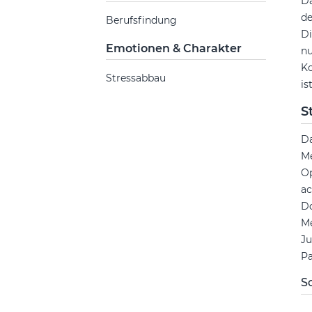
Da
de
Berufsfindung
Di
Emotionen & Charakter
nu
Ko
Stressabbau
is
S
D
Me
Op
ac
Do
Me
Ju
Pa
So