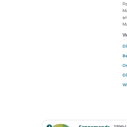
Pa
Mä
an
Ma
W
Di
Be
Or
Di
Wa