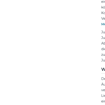
ei
kö
Ko
Ve
M
Ju
Ju
Ab
di
zu
Ju
W
De
Äu
ve
Li
ei