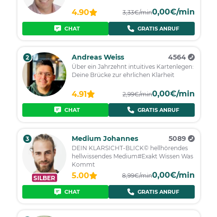
0,00€/min
4.90
3,33€/min
CHAT
GRATIS ANRUF
Andreas Weiss
4564
2
Über ein Jahrzehnt intuitives Kartenlegen:
Deine Brücke zur ehrlichen Klarheit
0,00€/min
4.91
2,99€/min
CHAT
GRATIS ANRUF
Medium Johannes
5089
3
DEIN KLARSICHT-BLICK© hellhörendes
hellwissendes Medium#Exakt Wissen Was
Kommt
0,00€/min
5.00
8,99€/min
SILBER
CHAT
GRATIS ANRUF