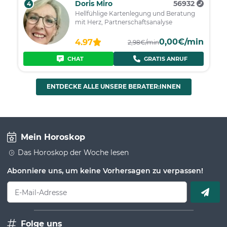
Doris Miro
56932
4
Hellfühlige Kartenlegung und Beratung
mit Herz, Partnerschaftsanalyse
0,00€/min
4.97
2,98€/min
CHAT
GRATIS ANRUF
ENTDECKE ALLE UNSERE BERATER:INNEN
Mein Horoskop
Das Horoskop der Woche lesen
Abonniere uns, um keine Vorhersagen zu verpassen!
E-Mail-Adresse
Folge uns