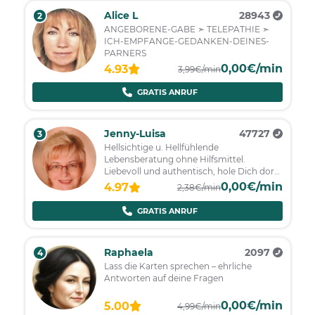
Alice L
28943
2
ANGEBORENE-GABE ➣ TELEPATHIE ➣
ICH-EMPFANGE-GEDANKEN-DEINES-
PARNERS
0,00€/min
4.93
3,99€/min
GRATIS ANRUF
Jenny-Luisa
47727
3
Hellsichtige u. Hellfühlende
Lebensberatung ohne Hilfsmittel.
Liebevoll und authentisch, hole Dich dort
ab, wo Du stehst!
0,00€/min
4.97
2,38€/min
GRATIS ANRUF
Raphaela
2097
4
Lass die Karten sprechen – ehrliche
Antworten auf deine Fragen
0,00€/min
5.00
4,99€/min