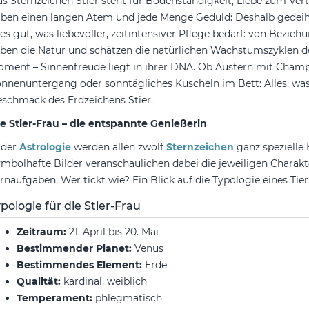
s Sternzeichen Stier steht für Bodenständigkeit, Liebe zum Ve
ben einen langen Atem und jede Menge Geduld: Deshalb gedeiht 
les gut, was liebevoller, zeitintensiver Pflege bedarf: von Bezie
eben die Natur und schätzen die natürlichen Wachstumszyklen de
ment – Sinnenfreude liegt in ihrer DNA. Ob Austern mit Champ
nnenuntergang oder sonntägliches Kuscheln im Bett: Alles, was 
schmack des Erdzeichens Stier.
e Stier-Frau – die entspannte Genießerin
 der
Astrologie
werden allen zwölf
Sternzeichen
ganz spezielle
mbolhafte Bilder veranschaulichen dabei die jeweiligen Charak
rnaufgaben. Wer tickt wie? Ein Blick auf die Typologie eines Tierk
pologie für die Stier-Frau
Zeitraum:
21. April bis 20. Mai
Bestimmender Planet:
Venus
Bestimmendes Element:
Erde
Qualität:
kardinal, weiblich
Temperament:
phlegmatisch