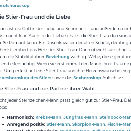
erufshoroskop
.
ie Stier-Frau und die Liebe
nus ist die Göttin der Liebe und Schönheit – und außerdem der 
s macht klar: Auch in der Liebe schätzt die Stier-Frau den sinn
oße Romantikerin. Ein Rosenkavalier der alten Schule, der ihr g
henkt, erobert das Herz der Stier-Frau. Doch obwohl sie schnell a
lem die Stabilität ihrer
Beziehung
wichtig. Wehe, diese gerät in
send eifersüchtig. Wenn sie erst einmal den Mann ihrer Träume 
r. Um perfekt auf eine Stier-Frau und ihre Herzenswünsche ein
ebeshoroskop des Stiers
sowie das
Sexhoroskop
Aufschluss.
ie Stier-Frau und der Partner ihrer Wahl
cht jeder Sternzeichen-Mann passt gleich gut zur Stier-Frau. Dah
pps:
Harmonisch:
Krebs-Mann
,
Jungfrau-Mann
,
Steinbock-Ma
Anregend positiv:
Stier-Mann
,
Skorpion-Mann
,
Fische-Ma