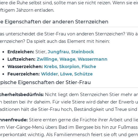
iere die Ruhe selbst sind, sollte man sie nicht reizen. Wenn sie e
ftigem Jähzorn entladen.
ie Eigenschaften der anderen Sternzeichen
s unterscheidet die Stier-Frau von anderen Sternzeichen? Wo äh
ernzeichen? Da spielt auch das Element mit hinein:
Erdzeichen:
Stier,
Jungfrau
,
Steinbock
Luftzeichen:
Zwillinge
,
Waage
,
Wassermann
Wasserzeichen:
Krebs
,
Skorpion
,
Fische
Feuerzeichen:
Widder
,
Löwe
,
Schütze
ypische Eigenschaften der Stier-Frau
cherheitsbedürfnis:
Nicht liegt dem Sternzeichen Stier mehr am
 besten bei ihr daheim. Für viele Stiere wird daher der Erwerb 
aditionen hält die Stier-Frau hoch, Beständigkeit und Treue sind 
innenfreude:
Stiere ernten gerne die Früchte ihrer Arbeit und l
m Vier-Gänge-Menü übers Bad im Bergsee bis hin zur Fußmassag
rperkontakt wichtig. Als Familienmensch feiert sie oft und ge