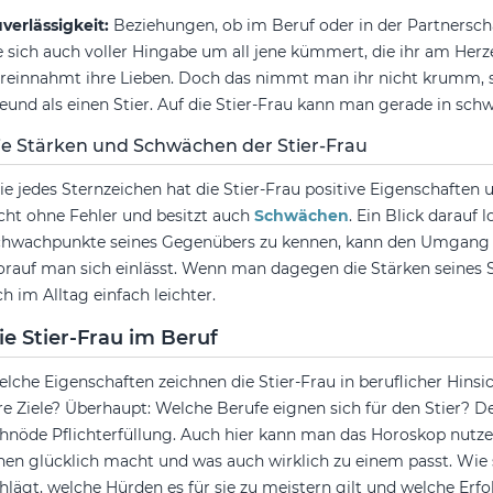
verlässigkeit:
Beziehungen, ob im Beruf oder in der Partnerschaf
e sich auch voller Hingabe um all jene kümmert, die ihr am Herz
reinnahmt ihre Lieben. Doch das nimmt man ihr nicht krumm, sch
eund als einen Stier. Auf die Stier-Frau kann man gerade in schw
ie Stärken und Schwächen der Stier-Frau
e jedes Sternzeichen hat die Stier-Frau positive Eigenschaften
cht ohne Fehler und besitzt auch
Schwächen
. Ein Blick darauf l
hwachpunkte seines Gegenübers zu kennen, kann den Umgang m
rauf man sich einlässt. Wenn man dagegen die Stärken seines St
ch im Alltag einfach leichter.
ie Stier-Frau im Beruf
lche Eigenschaften zeichnen die Stier-Frau in beruflicher Hinsi
re Ziele? Überhaupt: Welche Berufe eignen sich für den Stier? De
hnöde Pflichterfüllung. Auch hier kann man das Horoskop nut
nen glücklich macht und was auch wirklich zu einem passt. Wie s
hlägt, welche Hürden es für sie zu meistern gilt und welche Erfo