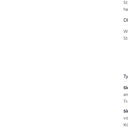
St
he
D
Wa
St
T
Si
am
Tr
S
vo
Kö