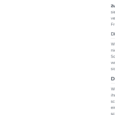
Zu
si
ve
Fr
D
Wi
ni
Sc
wo
si
D
We
ih
sc
ei
sc