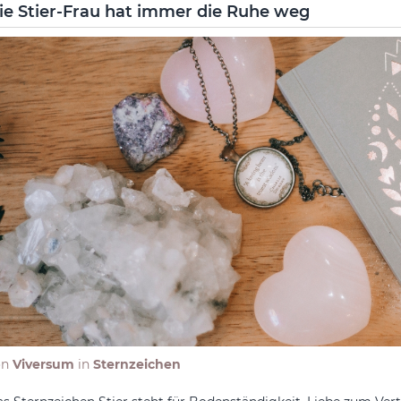
ie Stier-Frau hat immer die Ruhe weg
on
Viversum
in
Sternzeichen