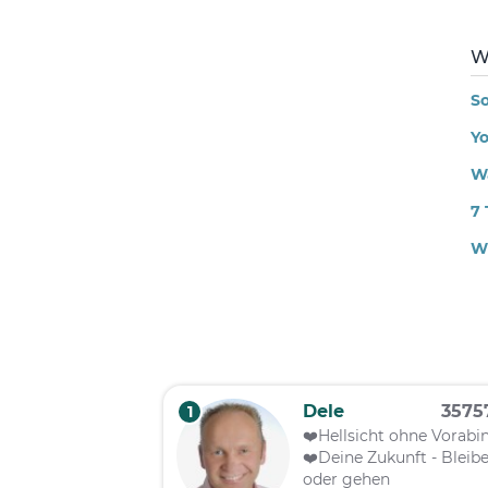
W
So
Y
Wa
7 
W
Dele
357
1
❤️️Hellsicht ohne Vorabi
❤️️Deine Zukunft - Bleib
oder gehen