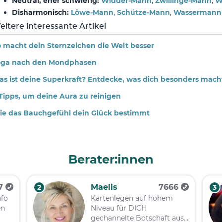
Neutral, eher schwierig:
Widder-Mann
,
Zwillinge-Mann
,
W
Disharmonisch:
Löwe-Mann
,
Schütze-Mann
,
Wassermann
eitere interessante Artikel
 macht dein Sternzeichen die Welt besser
oga nach den Mondphasen
s ist deine Superkraft? Entdecke, was dich besonders mach
Tipps, um deine Aura zu reinigen
ie das Bauchgefühl dein Glück bestimmt
Berater:innen
57
Maelis
7666
2
3
nfo
Kartenlegen auf hohem
en
Niveau für DICH
gechannelte Botschaft aus