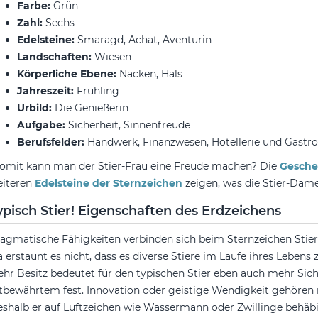
Farbe:
Grün
Zahl:
Sechs
Edelsteine:
Smaragd, Achat, Aventurin
Landschaften:
Wiesen
Körperliche Ebene:
Nacken, Hals
Jahreszeit:
Frühling
Urbild:
Die Genießerin
Aufgabe:
Sicherheit, Sinnenfreude
Berufsfelder:
Handwerk, Finanzwesen, Hotellerie und Gastr
mit kann man der Stier-Frau eine Freude machen? Die
Gesche
eiteren
Edelsteine der Sternzeichen
zeigen, was die Stier-Dame 
ypisch Stier! Eigenschaften des Erdzeichens
agmatische Fähigkeiten verbinden sich beim Sternzeichen Stier
 erstaunt es nicht, dass es diverse Stiere im Laufe ihres Leben
hr Besitz bedeutet für den typischen Stier eben auch mehr Siche
tbewährtem fest. Innovation oder geistige Wendigkeit gehören 
shalb er auf Luftzeichen wie Wassermann oder Zwillinge behäbi