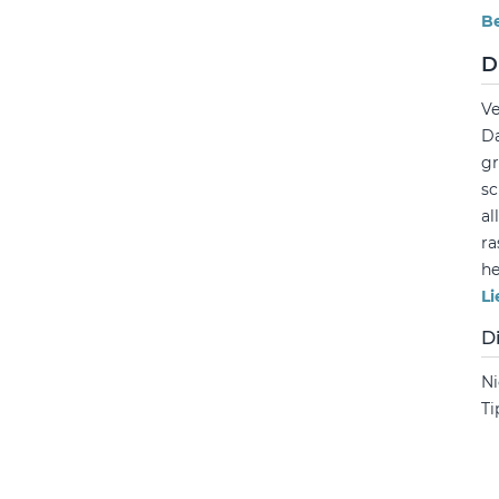
B
D
Ve
Da
gr
sc
al
ra
he
Li
D
Ni
Ti