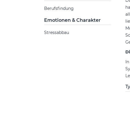
Da
ha
Berufsfindung
al
Emotionen & Charakter
li
Mo
Stressabbau
So
Ge
Di
In
Sy
Le
Ty