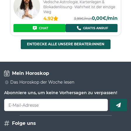
Vedische Astrologie, Kartenlegen &
Blokadenlösung- Wahrheit ist der einzige
Weg
0,00€/min
4.92
3,99€/min
CHAT
GRATIS ANRUF
ENTDECKE ALLE UNSERE BERATER:INNEN
Mein Horoskop
Das Horoskop der Woche lesen
Abonniere uns, um keine Vorhersagen zu verpassen!
E-Mail-Adresse
Folge uns