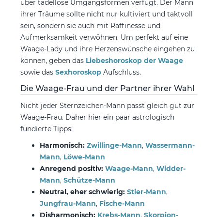
über tadellose Umgangsformen verfügt. Der Mann
ihrer Träume sollte nicht nur kultiviert und taktvoll
sein, sondern sie auch mit Raffinesse und
Aufmerksamkeit verwöhnen. Um perfekt auf eine
Waage-Lady und ihre Herzenswünsche eingehen zu
können, geben das
Liebeshoroskop der Waage
sowie das
Sexhoroskop
Aufschluss.
Die Waage-Frau und der Partner ihrer Wahl
Nicht jeder Sternzeichen-Mann passt gleich gut zur
Waage-Frau. Daher hier ein paar astrologisch
fundierte Tipps:
Harmonisch:
Zwillinge-Mann
,
Wassermann-
Mann
,
Löwe-Mann
Anregend positiv:
Waage-Mann
,
Widder-
Mann
,
Schütze-Mann
Neutral, eher schwierig:
Stier-Mann
,
Jungfrau-Mann
,
Fische-Mann
Disharmonisch:
Krebs-Mann
,
Skorpion-