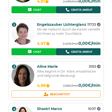
0,00€/min
4.91
2,49€/min
CHAT
GRATIS ANRUF
Engelszauber Lichterglanz
11733
2
Mit der Hellsicht durch die Karten verhelfe
ich Ihnen zu mehr Durchblick.
0,00€/min
4.97
2,40€/min
CHAT
GRATIS ANRUF
Aline Marie
3153
3
Alles beginnt in Dir Klare, empathische
und tiefgründe Beratung!
0,00€/min
4.99
2,58€/min
BESCHÄFTIGT
Shastri Marco
1037
4