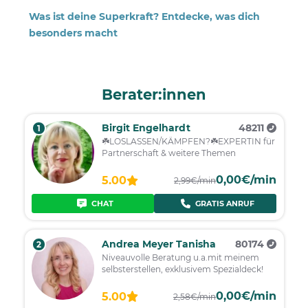
Was ist deine Superkraft? Entdecke, was dich
besonders macht
Berater:innen
Birgit Engelhardt
48211
1
☘️LOSLASSEN/KÄMPFEN?☘️EXPERTIN für
Partnerschaft & weitere Themen
0,00€/min
5.00
2,99€/min
CHAT
GRATIS ANRUF
Andrea Meyer Tanisha
80174
2
Niveauvolle Beratung u.a.mit meinem
selbsterstellen, exklusivem Spezialdeck!
0,00€/min
5.00
2,58€/min