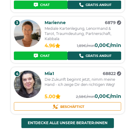
CHAT
GRATIS ANRUF
Marienne
6879
3
Mediale Kartenlegung, Lenormand &
Tarot, Traumdeutung, Partnerschaft,
Kabbala
0,00€/min
4.96
1,89€/min
CHAT
GRATIS ANRUF
Mia1
68822
4
Die Zukunft beginnt jetzt, nimm meine
Hand - ich zeige Dir den richtigen Weg!
0,00€/min
5.00
2,58€/min
BESCHÄFTIGT
ENTDECKE ALLE UNSERE BERATER:INNEN