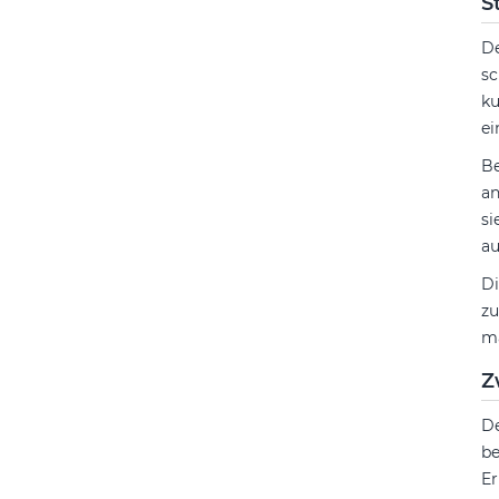
S
D
sc
ku
ei
Be
an
si
au
Di
zu
ma
Z
D
be
Er