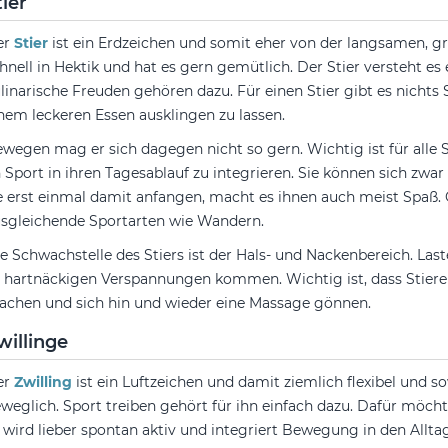
tier
er
Stier
ist ein Erdzeichen und somit eher von der langsamen, grü
hnell in Hektik und hat es gern gemütlich. Der Stier versteht e
linarische Freuden gehören dazu. Für einen Stier gibt es nichts 
nem leckeren Essen ausklingen zu lassen.
wegen mag er sich dagegen nicht so gern. Wichtig ist für alle
 Sport in ihren Tagesablauf zu integrieren. Sie können sich zwa
e erst einmal damit anfangen, macht es ihnen auch meist Spaß. 
sgleichende Sportarten wie Wandern.
e Schwachstelle des Stiers ist der Hals- und Nackenbereich. Last
 hartnäckigen Verspannungen kommen. Wichtig ist, dass Stie
chen und sich hin und wieder eine Massage gönnen.
willinge
er
Zwilling
ist ein Luftzeichen und damit ziemlich flexibel und so
weglich. Sport treiben gehört für ihn einfach dazu. Dafür möchte
 wird lieber spontan aktiv und integriert Bewegung in den Allta