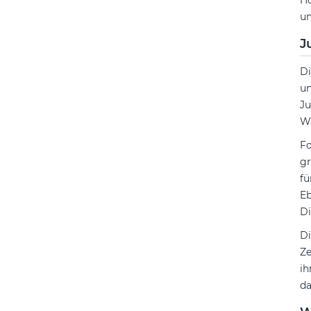
Ho
un
J
D
un
Ju
Wa
Fo
gr
fü
Eb
Di
Di
Ze
ih
da