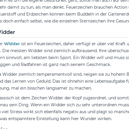
nn es um die eigene Gesundheit geht, sollte man auch auf sein
hr damit zu tun, als man denkt. Feuerzeichen brauchen Action
uerstoff und Erdzeichen können beim Buddeln in der Gartene
es doch einfach selbst, wie die einzelnen Sternzeichen ihre Gesu
idder
er
Widder
ist ein Feuerzeichen, daher verfügt er über viel Kraf
. Die meisten Widder sind ziemlich aufbrausend. Ihre überschüss
rn sinnvoll, am liebsten beim Sport. Ein Widder will und muss si
ggen und Radfahren ist ganz nach seinem Geschmack.
 Widder ziemlich temperamentvoll sind, neigen sie zu hohem B
d das Lernen von Geduld. Das ist ohnehin eine Lebensaufgabe für
ung, mal ein bisschen langsamer zu machen.
assisch ist dem Zeichen Widder der Kopf zugeordnet, und somit
nau sein Ding. Wenn ein Widder sich zu sehr unterordnen muss,
 viel Stress wirkt sich ebenfalls negativ aus und plagt so man
was entspanntere Einstellung kann hier Wunder wirken.