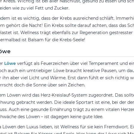
r Krebs. Wichtig ist bei aller Naschlust, gesund zu essen und sc
iden wie zu viel Fett und Zucker.
dem ist es wichtig, dass der Krebs ausreichend schläft. Immerh
m gehört die Nacht! Ein Krebs sollte darauf achten, dass das 
lastet ist. Wellness trägt ebenfalls zur Regeneration gestresster
ermalbad ist Balsam für die Krebs-Seele!
öwe
er
Löwe
verfügt als Feuerzeichen über viel Temperament und 
ch auch ein umtriebiger Löwe braucht kreative Pausen, um dauer
r ihn aber viel Licht und Wärme. Erst dann fühlt er sich richtig 
rrscht doch die Sonne über sein Zeichen.
m Löwen wird das Herz-Kreislauf-System zugeordnet. Das sollte
hwung gebracht werden. Die ideale Sportart ist eine, bei der de
ss. Auch eine gesunde Ernährung trägt zu einem vitalen Herze
hwäche des Löwen – ist dagegen keine gute Idee.
 Löwen den Luxus lieben, ist Wellness für sie kein Fremdwort. 