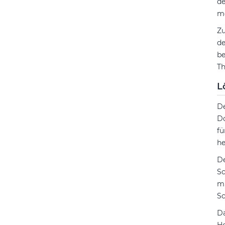
de
me
Zu
de
be
Th
L
D
Do
fü
he
De
Sc
mu
Sc
Da