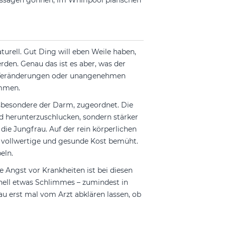
Massagen gönnen, im Whirlpool planschen
urell. Gut Ding will eben Weile haben,
den. Genau das ist es aber, was der
it Veränderungen oder unangenehmen
ommen.
sbesondere der Darm, zugeordnet. Die
nd herunterzuschlucken, sondern stärker
r die Jungfrau. Auf der rein körperlichen
e, vollwertige und gesunde Kost bemüht.
eln.
e Angst vor Krankheiten ist bei diesen
hnell etwas Schlimmes – zumindest in
rau erst mal vom Arzt abklären lassen, ob