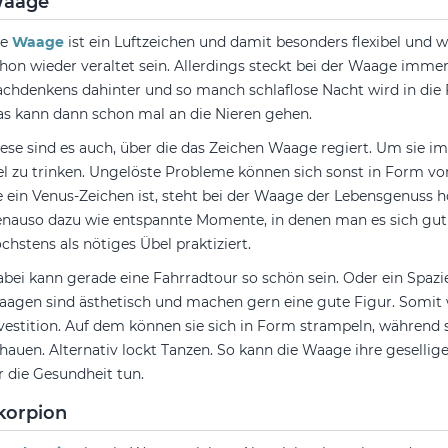
aage
ie
Waage
ist ein Luftzeichen und damit besonders flexibel und 
hon wieder veraltet sein. Allerdings steckt bei der Waage immer
chdenkens dahinter und so manch schlaflose Nacht wird in die 
s kann dann schon mal an die Nieren gehen.
ese sind es auch, über die das Zeichen Waage regiert. Um sie im
el zu trinken. Ungelöste Probleme können sich sonst in Form 
e ein Venus-Zeichen ist, steht bei der Waage der Lebensgenuss 
nauso dazu wie entspannte Momente, in denen man es sich gut 
chstens als nötiges Übel praktiziert.
bei kann gerade eine Fahrradtour so schön sein. Oder ein Spaz
agen sind ästhetisch und machen gern eine gute Figur. Somit w
vestition. Auf dem können sie sich in Form strampeln, während s
hauen. Alternativ lockt Tanzen. So kann die Waage ihre geselli
r die Gesundheit tun.
korpion