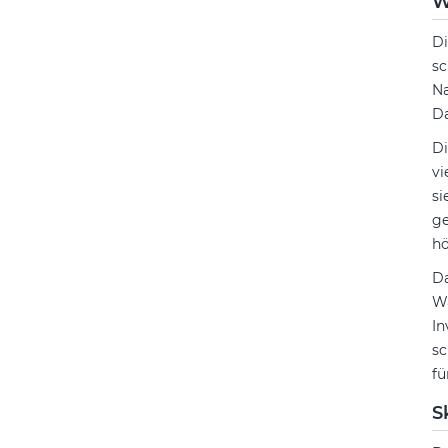
W
D
sc
Na
Da
Di
vi
si
ge
hö
Da
Wa
In
sc
fü
S