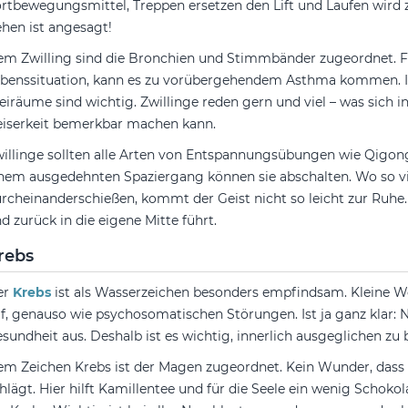
rtbewegungsmittel, Treppen ersetzen den Lift und Laufen wird 
hen ist angesagt!
m Zwilling sind die Bronchien und Stimmbänder zugeordnet. Füh
benssituation, kann es zu vorübergehendem Asthma kommen. Ih
eiräume sind wichtig. Zwillinge reden gern und viel – was sich
iserkeit bemerkbar machen kann.
illinge sollten alle Arten von Entspannungsübungen wie Qigon
nem ausgedehnten Spaziergang können sie abschalten. Wo so v
rcheinanderschießen, kommt der Geist nicht so leicht zur Ruhe.
d zurück in die eigene Mitte führt.
rebs
er
Krebs
ist als Wasserzeichen besonders empfindsam. Kleine
f, genauso wie psychosomatischen Störungen. Ist ja ganz klar: N
sundheit aus. Deshalb ist es wichtig, innerlich ausgeglichen zu 
m Zeichen Krebs ist der Magen zugeordnet. Kein Wunder, dass
hlägt. Hier hilft Kamillentee und für die Seele ein wenig Scho