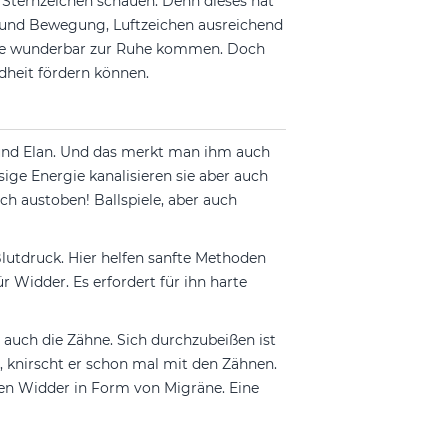
 Sternzeichen schauen. Denn dieses hat
 und Bewegung, Luftzeichen ausreichend
rde wunderbar zur Ruhe kommen. Doch
ndheit fördern können.
t und Elan. Und das merkt man ihm auch
ige Energie kanalisieren sie aber auch
ch austoben! Ballspiele, aber auch
lutdruck. Hier helfen sanfte Methoden
 Widder. Es erfordert für ihn harte
 auch die Zähne. Sich durchzubeißen ist
 knirscht er schon mal mit den Zähnen.
chen Widder in Form von Migräne. Eine