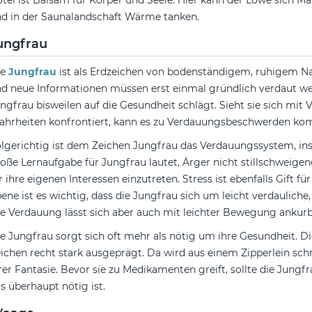
tel ist Balsam für Körper und Seele. Hier kann der Löwe sich 
d in der Saunalandschaft Wärme tanken.
ungfrau
ie
Jungfrau
ist als Erdzeichen von bodenständigem, ruhigem Nat
d neue Informationen müssen erst einmal gründlich verdaut wer
ngfrau bisweilen auf die Gesundheit schlägt. Sieht sie sich m
hrheiten konfrontiert, kann es zu Verdauungsbeschwerden k
lgerichtig ist dem Zeichen Jungfrau das Verdauungssystem, in
oße Lernaufgabe für Jungfrau lautet, Ärger nicht stillschweige
r ihre eigenen Interessen einzutreten. Stress ist ebenfalls Gift fü
ene ist es wichtig, dass die Jungfrau sich um leicht verdaulich
e Verdauung lässt sich aber auch mit leichter Bewegung ankurb
e Jungfrau sorgt sich oft mehr als nötig um ihre Gesundheit. Di
ichen recht stark ausgeprägt. Da wird aus einem Zipperlein sc
rer Fantasie. Bevor sie zu Medikamenten greift, sollte die Jungf
s überhaupt nötig ist.