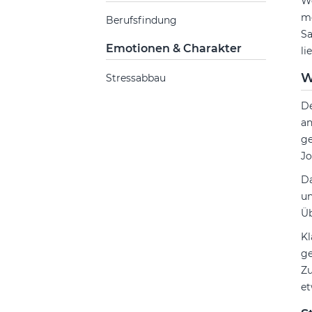
We
me
Berufsfindung
Sa
Emotionen & Charakter
li
W
Stressabbau
D
an
ge
Jo
Da
un
Üb
Kl
ge
Zu
et