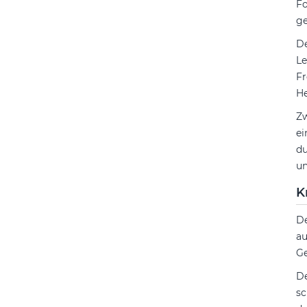
Fo
ge
De
Le
Fr
He
Zw
ei
du
un
K
D
au
Ge
De
sc