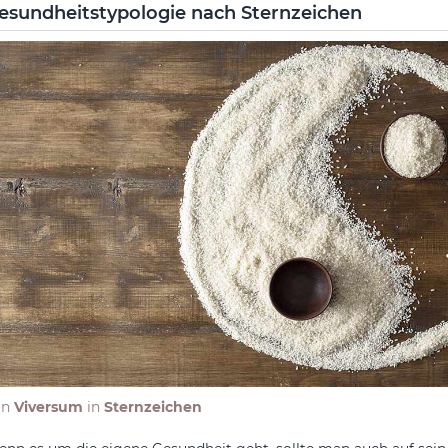
esundheitstypologie nach Sternzeichen
on
Viversum
in
Sternzeichen