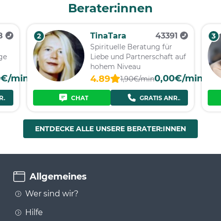
Berater:innen
28
TinaTara
43391
2
3
Spirituelle Beratung für
ge
Liebe und Partnerschaft auf
hohem Niveau
0€/min
0,00€/min
4.89
1,90€/min
RUF
CHAT
GRATIS ANRUF
ENTDECKE ALLE UNSERE BERATER:INNEN
Allgemeines
Wer sind wir?
Hilfe