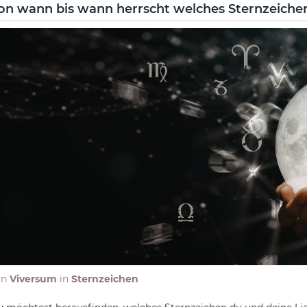
on wann bis wann herrscht welches Sternzeiche
on
Viversum
in
Sternzeichen