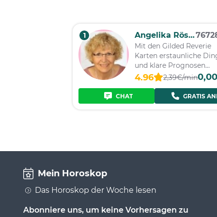
Angelika Rössler
767
1
Mit den Gilded Reverie
Karten erstaunliche Din
und klare Prognosen
erfahren
0,0
4.96
2,39€/min
CHAT
GRATIS AN
Mein Horoskop
Das Horoskop der Woche lesen
Abonniere uns, um keine Vorhersagen zu