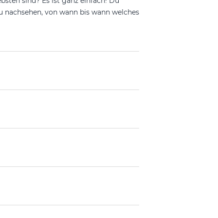
sten sind? Es ist ganz einfach! Du
du nachsehen, von wann bis wann welches