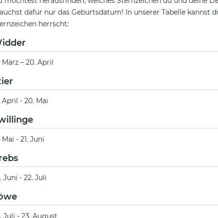
 möchtest herausfinden, welches Sternzeichen du und deine Lieb
auchst dafür nur das Geburtsdatum! In unserer Tabelle kannst 
ernzeichen herrscht:
idder
. März – 20. April
tier
. April - 20. Mai
willinge
. Mai - 21. Juni
rebs
. Juni - 22. Juli
öwe
. Juli - 23. August