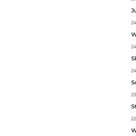
J
24
W
24
S
24
S
23
S
22
W