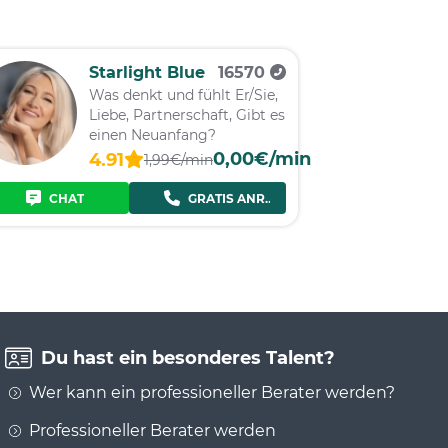
Starlight Blue
16570
Was denkt und fühlt Er/Sie,
Liebe, Partnerschaft, Gibt es
einen Neuanfang?
0,00€/min
4.91
1,99€/min
CHAT
GRATIS ANRUF
Du hast ein besonderes Talent?
Wer kann ein professioneller Berater werden?
Professioneller Berater werden