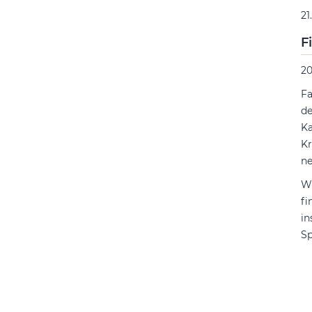
21
F
20
Fa
de
Ka
Kr
ne
Wi
fi
in
S