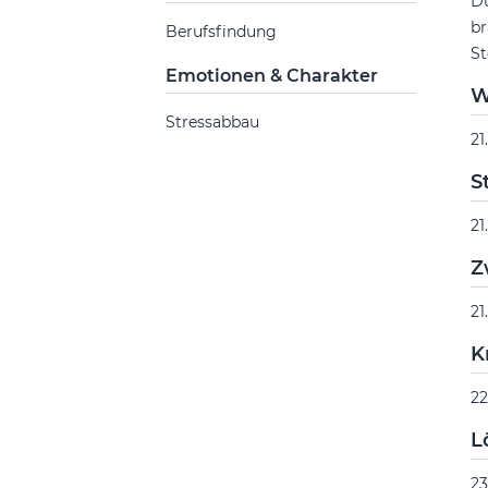
Du
br
Berufsfindung
St
Emotionen & Charakter
W
Stressabbau
21
S
21
Z
21
K
22
L
23