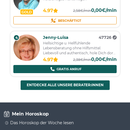
0,00€/min
4.97
2,58€/min
GOLD
BESCHÄFTIGT
Jenny-Luisa
47726
4
Hellsichtige u. Hellfühlende
Lebensberatung ohne Hilfsmittel.
Liebevoll und authentisch, hole Dich dort
ab, wo Du stehst!
0,00€/min
4.97
2,38€/min
GRATIS ANRUF
ENTDECKE ALLE UNSERE BERATER:INNEN
Mein Horoskop
Das Horoskop der Woche lesen