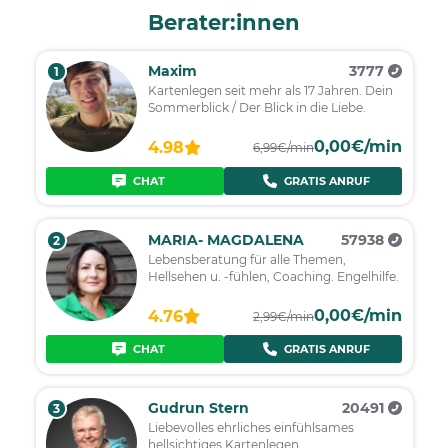
Berater:innen
Maxim
3777
1
Kartenlegen seit mehr als 17 Jahren. Dein
Sommerblick / Der Blick in die Liebe.
0,00€/min
4.98
6,99€/min
CHAT
GRATIS ANRUF
MARIA- MAGDALENA
57938
2
Lebensberatung für alle Themen,
Hellsehen u. -fühlen, Coaching. Engelhilfe.
0,00€/min
4.76
2,99€/min
CHAT
GRATIS ANRUF
Gudrun Stern
20491
3
Liebevolles ehrliches einfühlsames
hellsichtiges Kartenlegen