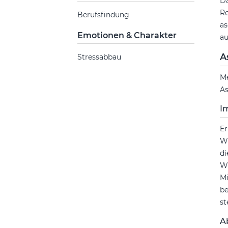
Da
Ro
Berufsfindung
as
Emotionen & Charakter
au
A
Stressabbau
M
As
I
Er
Wi
di
Wi
Mi
be
st
A