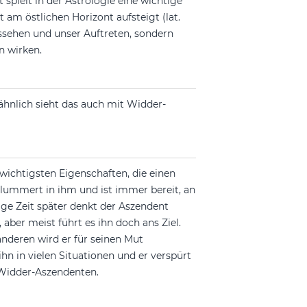
pielt in der Astrologie eine wichtige
t am östlichen Horizont aufsteigt (lat.
ssehen und unser Auftreten, sondern
n wirken.
ähnlich sieht das auch mit Widder-
e wichtigsten Eigenschaften, die einen
lummert in ihm und ist immer bereit, an
ige Zeit später denkt der Aszendent
ber meist führt es ihn doch ans Ziel.
nderen wird er für seinen Mut
hn in vielen Situationen und er verspürt
r Widder-Aszendenten.