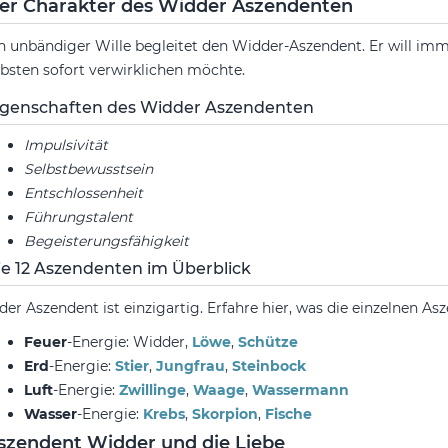
er Charakter des Widder Aszendenten
n unbändiger Wille begleitet den Widder-Aszendent. Er will imm
ebsten sofort verwirklichen möchte.
igenschaften des Widder Aszendenten
Impulsivität
Selbstbewusstsein
Entschlossenheit
Führungstalent
Begeisterungsfähigkeit
ie 12 Aszendenten im Überblick
der Aszendent ist einzigartig. Erfahre hier, was die einzelnen A
Feuer
-Energie: Widder,
Löwe
,
Schütze
Erd
-Energie:
Stier
,
Jungfrau
,
Steinbock
Luft
-Energie:
Zwillinge
,
Waage
,
Wassermann
Wasser
-Energie:
Krebs
,
Skorpion
,
Fische
szendent Widder und die Liebe