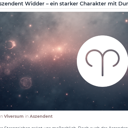
szendent Widder – ein starker Charakter mit Du
on
Viversum
in
Aszendent