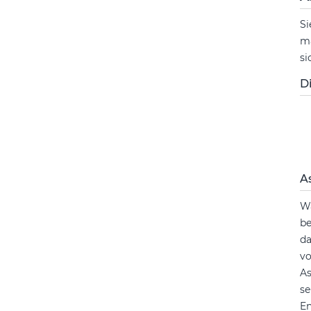
Si
ma
si
D
A
Wä
be
da
vo
As
se
En