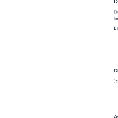
D
Ei
li
E
D
Je
A