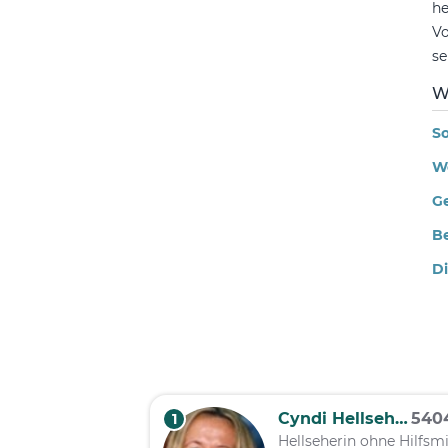
he
Vo
se
W
So
We
G
Be
Di
Cyndi Hellseherin
540
1
Hellseherin ohne Hilfsmi