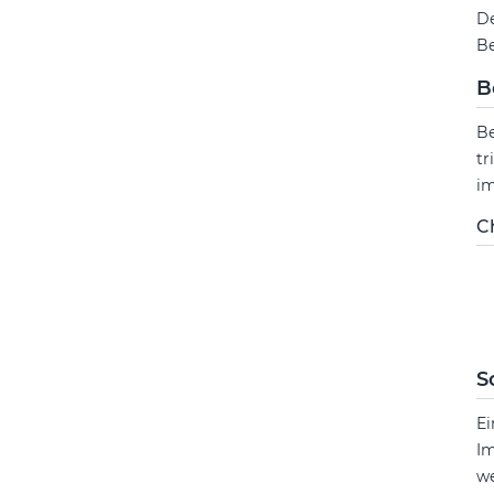
De
Be
B
Be
tr
im
C
S
Ei
Im
we