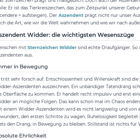
s Sternzeichen prägt uns maßgeblich. Doch auch der Aszendent s
lle: Er ist das Tierkreiszeichen, das zum Zeitpunkt unserer Gebur
cendere = aufsteigen). Der
Aszendent
prägt nicht nur unser Au
ch die Art, wie wir die Welt wahrnehmen und wie wir nach auße
szendent Widder: die wichtigsten Wesenszüge
enschen mit
Sternzeichen Widder
sind echte Draufgänger. So 
zendenten aus.
mmer in Bewegung
 tritt sehr forsch auf. Entschlossenheit und Willenskraft sind di
dder-Aszendenten auszeichnen. Ein unbändiger Tatendrang sch
e Oberfläche zu kommen. Er handelt recht impulsiv und erst ein
dder an mögliche Folgen. Das kann schon mal im Chaos enden, a
t einem Widder-Aszendenten wird es nicht langweilig und von a
wundert, den ersten Schritte zu wagen. Ruhelosigkeit begleitet i
ets den Drang, in Bewegung zu bleiben. Stillstand ist nichts fü
bsolute Ehrlichkeit