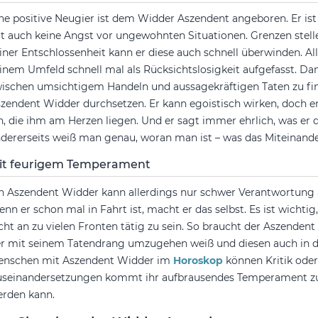
ne positive Neugier ist dem Widder Aszendent angeboren. Er ist
t auch keine Angst vor ungewohnten Situationen. Grenzen stelle
iner Entschlossenheit kann er diese auch schnell überwinden. Al
inem Umfeld schnell mal als Rücksichtslosigkeit aufgefasst. Dan
ischen umsichtigem Handeln und aussagekräftigen Taten zu find
zendent Widder durchsetzen. Er kann egoistisch wirken, doch er
n, die ihm am Herzen liegen. Und er sagt immer ehrlich, was er
dererseits weiß man genau, woran man ist – was das Miteinande
it feurigem Temperament
n Aszendent Widder kann allerdings nur schwer Verantwortung
nn er schon mal in Fahrt ist, macht er das selbst. Es ist wichtig,
cht an zu vielen Fronten tätig zu sein. So braucht der Aszendent
r mit seinem Tatendrang umzugehen weiß und diesen auch in di
enschen mit Aszendent Widder im
Horoskop
können Kritik oder
seinandersetzungen kommt ihr aufbrausendes Temperament zu
rden kann.