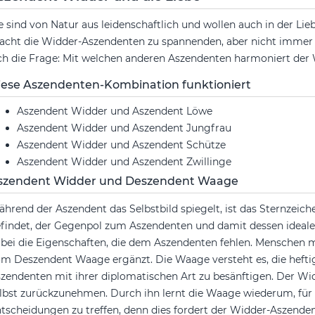
e sind von Natur aus leidenschaftlich und wollen auch in der L
cht die Widder-Aszendenten zu spannenden, aber nicht immer g
ch die Frage: Mit welchen anderen Aszendenten harmoniert de
iese Aszendenten-Kombination funktioniert
Aszendent Widder und Aszendent Löwe
Aszendent Widder und Aszendent Jungfrau
Aszendent Widder und Aszendent Schütze
Aszendent Widder und Aszendent Zwillinge
szendent Widder und Deszendent Waage
hrend der Aszendent das Selbstbild spiegelt, ist das Sternzeich
findet, der Gegenpol zum Aszendenten und damit dessen ideale
bei die Eigenschaften, die dem Aszendenten fehlen. Menschen
m Deszendent Waage ergänzt. Die Waage versteht es, die heft
zendenten mit ihrer diplomatischen Art zu besänftigen. Der Wid
lbst zurückzunehmen. Durch ihn lernt die Waage wiederum, für 
tscheidungen zu treffen, denn dies fordert der Widder-Aszende