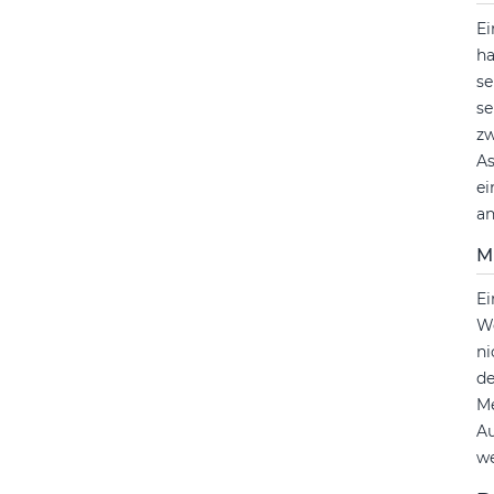
Ei
ha
se
se
zw
As
ei
an
M
Ei
We
ni
de
M
Au
we