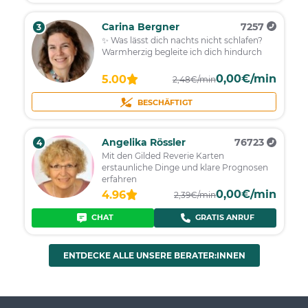
Carina Bergner
7257
3
✨ Was lässt dich nachts nicht schlafen?
Warmherzig begleite ich dich hindurch
0,00€/min
5.00
2,48€/min
BESCHÄFTIGT
Angelika Rössler
76723
4
Mit den Gilded Reverie Karten
erstaunliche Dinge und klare Prognosen
erfahren
0,00€/min
4.96
2,39€/min
CHAT
GRATIS ANRUF
ENTDECKE ALLE UNSERE BERATER:INNEN