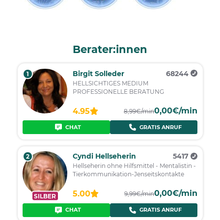
Berater:innen
Birgit Solleder
68244
1
HELLSICHTIGES MEDIUM
PROFESSIONELLE BERATUNG
0,00€/min
4.95
8,99€/min
CHAT
GRATIS ANRUF
Cyndi Hellseherin
5417
2
Hellseherin ohne Hilfsmittel - Mentalistin -
Tierkommunikation-Jenseitskontakte
0,00€/min
5.00
9,99€/min
SILBER
CHAT
GRATIS ANRUF