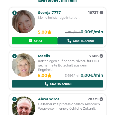
Berater:innen
Svenja 7777
16737
1
Meine hellsichtige Intuition,
0,00€/min
5.00
2,38€/min
CHAT
GRATIS ANRUF
Maelis
7666
2
Kartenlegen auf hohem Niveau für DICH
gechannelte Botschaft aus dem
Engelreich
0,00€/min
5.00
3,69€/min
GRATIS ANRUF
Alexandros
28339
3
Hellseher mit professionellem Anspruch.
Wegweiser in eine glückliche Zukunft.