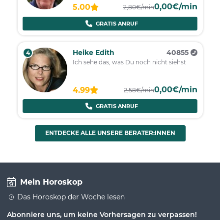
0,00€/min
5.00
2,80€/min
GRATIS ANRUF
Heike Edith
40855
4
Ich sehe das, was Du noch nicht siehst
0,00€/min
4.99
2,58€/min
GRATIS ANRUF
ENTDECKE ALLE UNSERE BERATER:INNEN
Mein Horoskop
Das Horoskop der Woche lesen
Abonniere uns, um keine Vorhersagen zu verpassen!