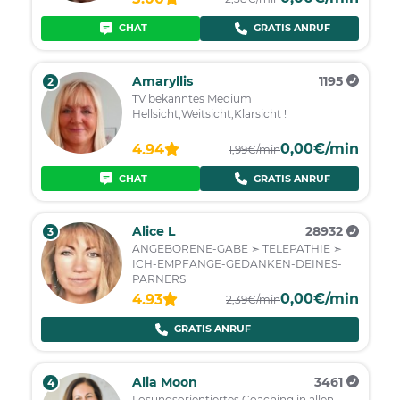
CHAT
GRATIS ANRUF
Amaryllis
1195
2
TV bekanntes Medium
Hellsicht,Weitsicht,Klarsicht !
0,00€/min
4.94
1,99€/min
CHAT
GRATIS ANRUF
Alice L
28932
3
ANGEBORENE-GABE ➣ TELEPATHIE ➣
ICH-EMPFANGE-GEDANKEN-DEINES-
PARNERS
0,00€/min
4.93
2,39€/min
GRATIS ANRUF
Alia Moon
3461
4
Lösungsorientiertes Coaching in allen