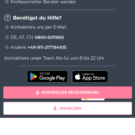
Professioneller Berater werden
Benötigst du Hilfe?
Kontaktiere uns per E-Mail
DE, AT, CH:
0800-6011960
Andere:
+49-911-217784105
Kontaktiere unser Team Mo-So von 8 bis 22 Uhr
KOSTENLOSE REGISTRIERUNG
100% sichere Zahlung
Copyright& copy 2026 Viversum - Powered by Ingenio
ANMELDEN