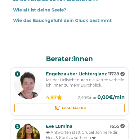
Wie alt ist deine Seele?
Wie das Bauchgefühl dein Glück bestimmt
Berater:innen
Engelszauber Lichterglanz
11728
1
Mit der Hellsicht durch die Karten verhelfe
ich Ihnen zu mehr Durchblick.
0,00€/min
4.97
2,40€/min
BESCHÄFTIGT
Eve Lumina
1655
2
❤️ Antworten statt Grübel .Ich helfe dir,
Herz & Kopf zu sortieren ❤️