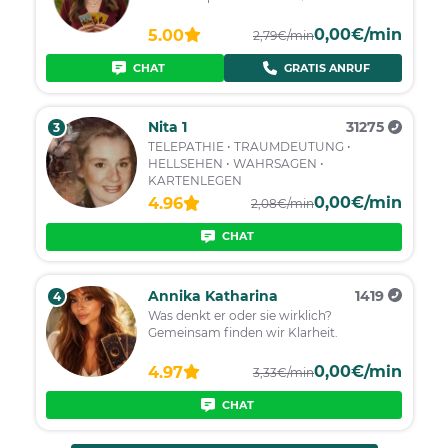
0,00€/min
5.00
2,79€/min
CHAT
GRATIS ANRUF
Nita 1
31275
3
TELEPATHIE • TRAUMDEUTUNG •
HELLSEHEN • WAHRSAGEN •
KARTENLEGEN
0,00€/min
4.96
2,08€/min
CHAT
Annika Katharina
1419
4
Was denkt er oder sie wirklich?
Gemeinsam finden wir Klarheit.
0,00€/min
4.97
3,33€/min
CHAT