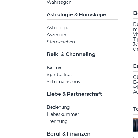
Wahrsagen
B
Astrologie & Horoskope
Du
Astrologie
mö
Vi
Aszendent
Ti
Sternzeichen
Je
ei
Reiki & Channeling
E
Karma
Spiritualität
Ob
Schamanismus
Ev
wi
Au
Liebe & Partnerschaft
Beziehung
T
Liebeskummer
Trennung
Beruf & Finanzen