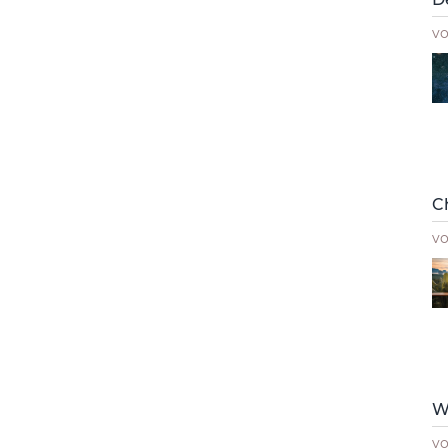
v
C
v
W
v