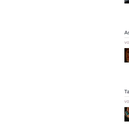
A
v
T
v