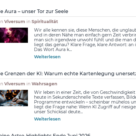
ie Aura – unser Tor zur Seele
on
Viversum
in
Spiritualität
Wir alle kennen sie, diese Menschen, die ungla
und in deren Nähe man einfach gern Zeit verbri
man sich irgendwie unwohl fühlt und die man d
liegt das genau? Klare Frage, klare Antwort: an
Das Wort Aura k...
Weiterlesen
ie Grenzen der KI: Warum echte Kartenlegung unersetz
on
Viversum
in
Wahrsagen
Wir leben in einer Zeit, die von Geschwindigkeit
heute in Sekundenschnelle Texte verfassen, Bil
Programme entwickeln – scheinbar mühelos und
liegt die Frage nahe: Wenn KI Zugriff auf ries
unser Schicksal deute...
Weiterlesen
eine Astro-Highlights Ende Juni 2026