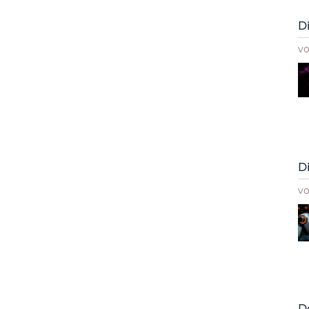
D
v
D
v
D