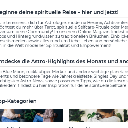
eginne deine spirituelle Reise – hier und jetzt!
 interessierst dich für Astrologie, moderne Hexerei, Achtsamkei
chtest du mehr über Tarot, spirituelle Selfcare-Rituale oder Me
versum deine Community! In unserem Online-Magazin findest d
pps und Hintergrundwissen zu traditionellen Bräuchen, Einblic
nseitsmedien sowie alles rund um Liebe, Leben und persönlich
n in die Welt moderner Spiritualität und Empowerment!
ntdecke die Astro-Highlights des Monats und ande
 Blue Moon, rückläufiger Merkur und andere wichtige planetaris
ents und besondere Tage wie Jahreskreisfeste, Singles Day und 
chtigsten Astro-News, sowie passenden Tipps, wie du die kosmis
ßerdem findest du hier Inspiration für deine spirituelle Selfcare 
op-Kategorien