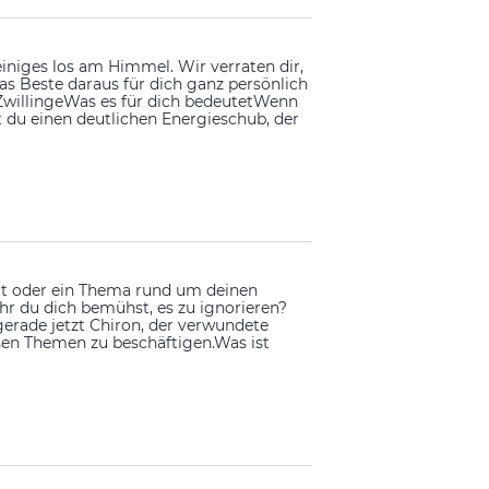
einiges los am Himmel. Wir verraten dir,
as Beste daraus für dich ganz persönlich
 ZwillingeWas es für dich bedeutetWenn
t du einen deutlichen Energieschub, der
eit oder ein Thema rund um deinen
hr du dich bemühst, es zu ignorieren?
ch gerade jetzt Chiron, der verwundete
sen Themen zu beschäftigen.Was ist