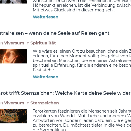
wünschen. Doch wenn die Perseiden in der Nacht
Höhepunkt erreichen, ist die Verbindung zwisc
Mit etwas Glück sind in dieser magisch...
Weiterlesen
stralreisen – wenn deine Seele auf Reisen geht
on
Viversum
in
Spiritualität
Wie wäre es, einen Ort zu besuchen, ohne dein 
erleben, für einen Moment völlig losgelöst von
beschreiben Menschen, die von einer Astralreise b
spirituelle Erfahrung, für die anderen eine b
Fest steht:...
Weiterlesen
arot trifft Sternzeichen: Welche Karte deine Seele wider
on
Viversum
in
Sternzeichen
Tarotkarten faszinieren die Menschen seit Jahrh
erzählen von Wandel, Mut, Liebe und innerem W
Antworten vor, sondern laden dazu ein, die eige
zu betrachten. Du möchtest tiefer in die Welt 
die Symbolik un...