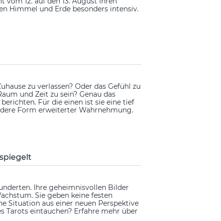
 vom 12. auf den 13. August ihren
hen Himmel und Erde besonders intensiv.
Zuhause zu verlassen? Oder das Gefühl zu
 Raum und Zeit zu sein? Genau das
erichten. Für die einen ist sie eine tief
esondere Form erweiterter Wahrnehmung.
spiegelt
underten. Ihre geheimnisvollen Bilder
achstum. Sie geben keine festen
ne Situation aus einer neuen Perspektive
des Tarots eintauchen? Erfahre mehr über