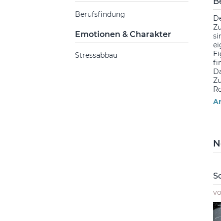
B
Berufsfindung
De
Zu
Emotionen & Charakter
si
ei
Ei
Stressabbau
fi
Da
Zu
R
Ar
N
S
v