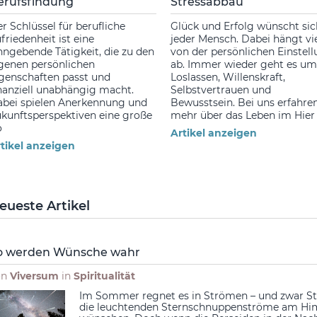
erufsfindung
Stressabbau
r Schlüssel für berufliche
Glück und Erfolg wünscht sic
friedenheit ist eine
jeder Mensch. Dabei hängt vi
nngebende Tätigkeit, die zu den
von der persönlichen Einstel
genen persönlichen
ab. Immer wieder geht es um
genschaften passt und
Loslassen, Willenskraft,
nanziell unabhängig macht.
Selbstvertrauen und
bei spielen Anerkennung und
Bewusstsein. Bei uns erfahren
kunftsperspektiven eine große
mehr über das Leben im Hier
o
Artikel anzeigen
tikel anzeigen
eueste Artikel
o werden Wünsche wahr
on
Viversum
in
Spiritualität
Im Sommer regnet es in Strömen – und zwar Ste
die leuchtenden Sternschnuppenströme am Hi