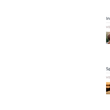
I
v
S
v