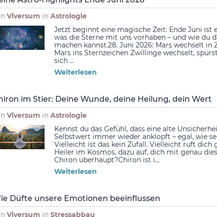
on
Viversum
in
Astrologie
Jetzt beginnt eine magische Zeit: Ende Juni ist 
was die Sterne mit uns vorhaben – und wie du d
machen kannst.28. Juni 2026: Mars wechselt in
Mars ins Sternzeichen Zwillinge wechselt, spürs
sich ...
Weiterlesen
hiron im Stier: Deine Wunde, deine Heilung, dein Wert
on
Viversum
in
Astrologie
Kennst du das Gefühl, dass eine alte Unsicherh
Selbstwert immer wieder anklopft – egal, wie se
Vielleicht ist das kein Zufall. Vielleicht ruft di
Heiler im Kosmos, dazu auf, dich mit genau die
Chiron überhaupt?Chiron ist i...
Weiterlesen
ie Düfte unsere Emotionen beeinflussen
on
Viversum
in
Stressabbau