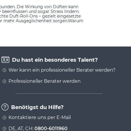
rbunden. Die Wirkung von Düften kann
beeinflussen und sogar Stress lindern.
hte Duft-Roll-Ons – gezielt eingesetzte
für mehr Ausgeglichenheit sorgen.Warum
Du hast ein besonderes Talent?
Wer kann ein professioneller Berater werden?
Professioneller Berater werden
Benötigst du Hilfe?
Kontaktiere uns per E-Mail
DE, AT, CH:
0800-6011960