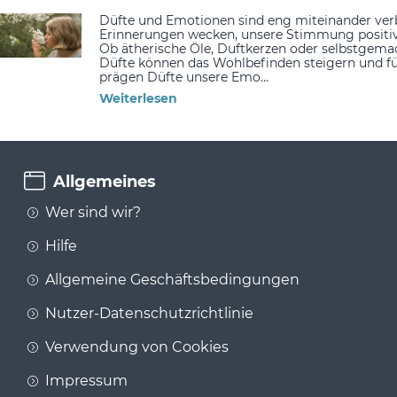
Düfte und Emotionen sind eng miteinander ve
Erinnerungen wecken, unsere Stimmung positiv 
Ob ätherische Öle, Duftkerzen oder selbstgemac
Düfte können das Wohlbefinden steigern und 
prägen Düfte unsere Emo...
Weiterlesen
Allgemeines
Wer sind wir?
Hilfe
Allgemeine Geschäftsbedingungen
Nutzer-Datenschutzrichtlinie
Verwendung von Cookies
Impressum