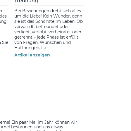
Trennung
h
Bei Beziehungen dreht sich alles
eles
um die Liebe! Kein Wunder, denn
lung
sie ist das Schönste im Leben. Ob
verwandt, befreundet oder
verliebt, verlobt, verheiratet oder
getrennt – jede Phase ist erfüllt
 Sie
von Fragen, Wünschen und
Hoffnungen. Le
Artikel anzeigen
rne! Ein paar Mal im Jahr können wir
mmel bestaunen und uns etwas