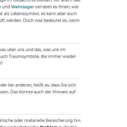
nge im Gedächtnis bleiben. Vor allem das
r
und
Wahrsager
verraten es Ihnen, wie
ut als Lebenssymbol, es kann aber auch
pft werden. Doch was bedeutet es, wenn
was über uns und das, was uns im
es auch Traumsymbole, die immer wieder
n?
der bei anderen, heißt es, dass Sie sich
sen. Das könnte auch der Hinweis auf
elische oder materielle Bereicherung hin.