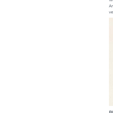
We
An
ve
B