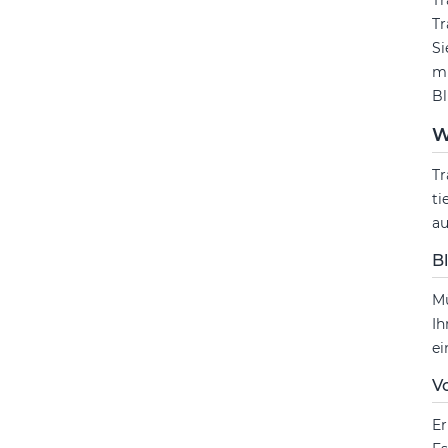
Tr
Tr
Si
mi
B
W
Tr
ti
au
B
Mü
Ih
ei
V
Er