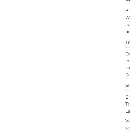
Bl
We
au
un
T
Da
in
ka
Pe
V
Bl
Tr
La
Vi
sc