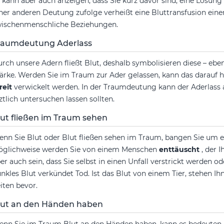
 kann aber auch anzeigen, dass Sie kurz davor sind, eine Lösung
ner anderen Deutung zufolge verheißt eine Bluttransfusion einen
ischenmenschliche Beziehungen.
raumdeutung Aderlass
rch unsere Adern fließt Blut, deshalb symbolisieren diese – ebe
ärke. Werden Sie im Traum zur Ader gelassen, kann das darauf hi
reit
verwickelt werden. In der Traumdeutung kann der Aderlass a
ztlich untersuchen lassen sollten.
lut fließen im Traum sehen
nn Sie Blut oder Blut fließen sehen im Traum, bangen Sie um 
glichweise werden Sie von einem Menschen
enttäuscht
, der 
er auch sein, dass Sie selbst in einen Unfall verstrickt werden o
nkles Blut verkündet Tod. Ist das Blut von einem Tier, stehen Ih
iten bevor.
lut an den Händen haben