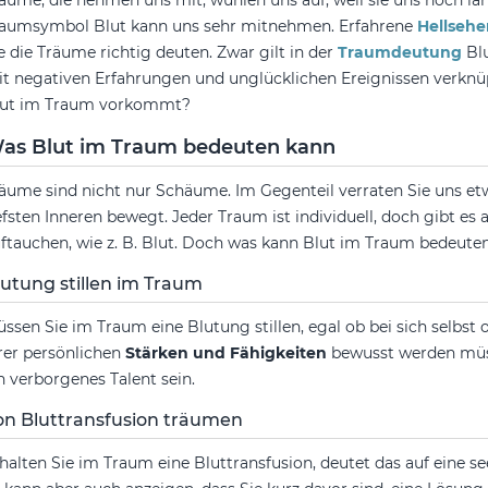
äume, die nehmen uns mit, wühlen uns auf, weil sie uns noch la
aumsymbol Blut kann uns sehr mitnehmen. Erfahrene
Hellsehe
e die Träume richtig deuten. Zwar gilt in der
Traumdeutung
Bl
t negativen Erfahrungen und unglücklichen Ereignissen verknü
lut im Traum vorkommt?
as Blut im Traum bedeuten kann
äume sind nicht nur Schäume. Im Gegenteil verraten Sie uns et
efsten Inneren bewegt. Jeder Traum ist individuell, doch gibt 
ftauchen, wie z. B. Blut. Doch was kann Blut im Traum bedeute
lutung stillen im Traum
ssen Sie im Traum eine Blutung stillen, egal ob bei sich selbst o
rer persönlichen
Stärken und Fähigkeiten
bewusst werden müs
n verborgenes Talent sein.
on Bluttransfusion träumen
halten Sie im Traum eine Bluttransfusion, deutet das auf eine se