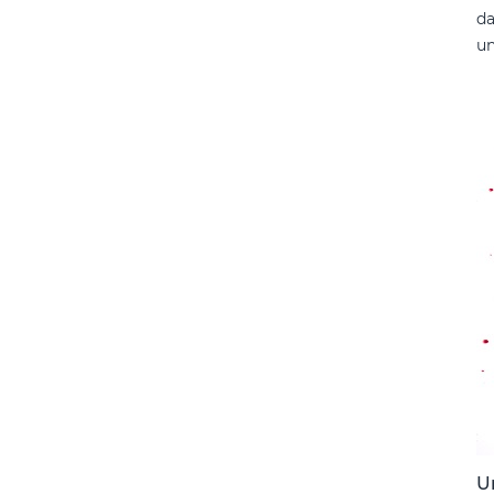
da
un
U