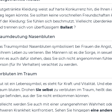
utgetränkte Kleidung weist auf harte Konkurrenz hin, die Ihnen i
g legen könnte. Sie sollten keine vorschnellen Freundschaften
f der Kleidung: Sie fühlen sich beschmutzt. Vielleicht überden
d trennen sich von überflüssigem
Ballast
?
raumdeutung Nasenbluten
s Traumsymbol Nasenbluten symbolisiert bei Frauen die Angst, 
 ihrem Leben zu verlieren. Bei Männern ist es die Sorge, in sexu
nn es auch dafür stehen, dass Sie sich nicht angenommen fühle
rson (für Ihr Verhalten) verachtet zu werden.
erbluten im Traum
ut ist ein Lebenssymbol, es steht für Kraft und Vitalität. Und ebe
aum bluten. Drohen
Sie selbst
zu verbluten im Traum, heißt das
ge befinden, aus der Sie nicht entkommen können.
elleicht werden Sie auch mit einer unangenehmen Wahrheit oder
hweren Krankheit konfrontiert. Sehen Sie hingegen
eine ander