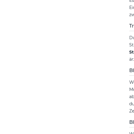
Es
Ei
zw
T
Du
St
St
är
B
We
Mö
ab
du
Ze
B