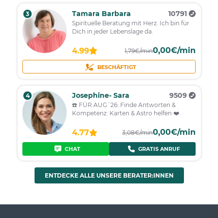
Tamara Barbara
10791
3
Spirituelle Beratung mit Herz. Ich bin für
Dich in jeder Lebenslage da.
0,00€/min
4.99
1,79€/min
BESCHÄFTIGT
Josephine- Sara
9509
4
☎️ FÜR AUG´26: Finde Antworten &
Kompetenz: Karten & Astro helfen ❤️
0,00€/min
4.77
3,08€/min
CHAT
GRATIS ANRUF
ENTDECKE ALLE UNSERE BERATER:INNEN