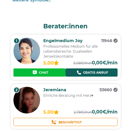
weitere Symbole..
Berater:innen
Engelmedium Joy
11946
1
Professionelles Medium für alle
Lebensbereiche. Dualseelen.
Jenseitskontakte.
0,00€/min
5.00
5,08€/min
CHAT
GRATIS ANRUF
Jeremiana
53660
2
Ehrliche Beratung mit Herz♥
0,00€/min
5.00
2,78€/min
BESCHÄFTIGT