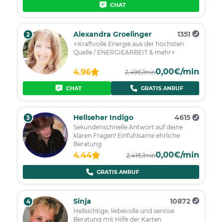
CHAT
Alexandra Groelinger
1351
2
⭐️Kraftvolle Energie aus der höchsten
Quelle / ENERGIEARBEIT & mehr⭐️
0,00€/min
4.96
2,49€/min
CHAT
GRATIS ANRUF
Hellseher Indigo
4615
3
Sekundenschnelle Antwort auf deine
klaren Fragen! Einfühlsame ehrliche
Beratung
0,00€/min
4.44
2,41€/min
GRATIS ANRUF
Sinja
10872
4
Hellsichtige, liebevolle und seriöse
Beratung mit Hilfe der Karten