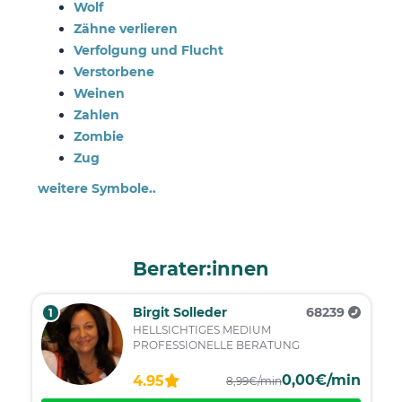
Wolf
Zähne verlieren
Verfolgung und Flucht
Verstorbene
Weinen
Zahlen
Zombie
Zug
weitere Symbole..
Berater:innen
Birgit Solleder
68239
1
HELLSICHTIGES MEDIUM
PROFESSIONELLE BERATUNG
0,00€/min
4.95
8,99€/min