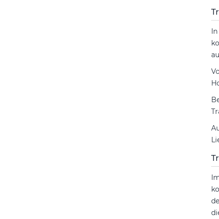
T
In
ko
au
Vo
Ho
Be
T
Au
Li
T
Im
ko
de
d