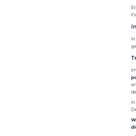
Et
Fi
I
In
ge
T
Im
po
er
de
In
De
Wa
d