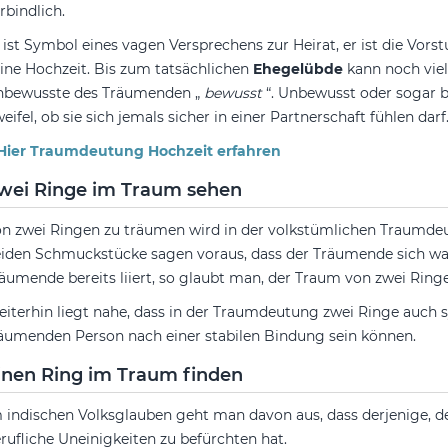
rbindlich.
 ist Symbol eines vagen Versprechens zur Heirat, er ist die Vorst
ine Hochzeit. Bis zum tatsächlichen
Ehegelübde
kann noch viel
nbewusste des Träumenden „
bewusst
“. Unbewusst oder sogar 
eifel, ob sie sich jemals sicher in einer Partnerschaft fühlen darf
 Hier Traumdeutung Hochzeit erfahren
wei Ringe im Traum sehen
n zwei Ringen zu träumen wird in der volkstümlichen Traumde
iden Schmuckstücke sagen voraus, dass der Träumende sich wac
äumende bereits liiert, so glaubt man, der Traum von zwei Ring
iterhin liegt nahe, dass in der Traumdeutung zwei Ringe auc
äumenden Person nach einer stabilen Bindung sein können.
inen Ring im Traum finden
 indischen Volksglauben geht man davon aus, dass derjenige, de
rufliche Uneinigkeiten zu befürchten hat.