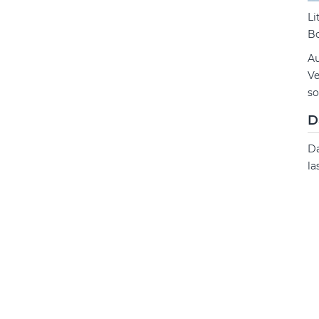
Li
Bo
Au
Ve
so
D
Da
la