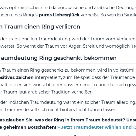
was optimistischer sind da europäische und arabische Deutung
nden eines Ringes
pures Liebesglück
verheißt. So werden Singl
m Traum einen Ring verlieren
 der traditionellen Traumdeutung wird der Traum vom Verlieren
wertet. So warnt der Traum vor Ärger, Streit und womöglich
T
raumdeutung Ring geschenkt bekommen
 Traum einen Ring geschenkt zu bekommen, wird in volkstüml
sitives Zeichen
interpretiert, zum Beispiel dass der Träumen
hält, die er sich wünscht, oder dass er neue Freunde für sich ge
r Traum laut arabischer Tradition verheißen.
 der indischen Traumdeutung warnt ein solcher Traum allerdin
r Träumende soll sich nicht hinters Licht führen lassen.
s glauben Sie, was der Ring in Ihrem Traum bedeutet? Unser
ie geheimen Botschaften!
» Jetzt Traumdeuter wählen und 15