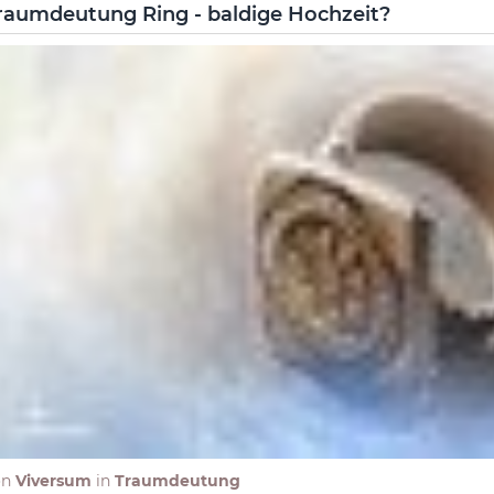
raumdeutung Ring - baldige Hochzeit?
on
Viversum
in
Traumdeutung