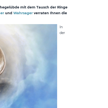
s Ehegelübde mit dem Tausch der Ringe
her
und
Wahrsager
verraten Ihnen die
In
der