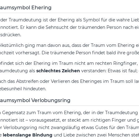
raumsymbol Ehering
 der Traumdeutung ist der Ehering als Symbol für die wahre Li
nnotiert. Er kann die Sehnsucht der träumenden Person nach e
sdrücken.
lkstümlich ging man davon aus, dass der Traum vom Ehering 
chzeit vorhersagt. Die träumende Person findet bald ihre große
findet sich der Ehering im Traum nicht am rechten Ringfinger, w
raumdeutung als
schlechtes Zeichen
verstanden: Etwas ist faul; 
ch das Abstreifen oder Verlieren des Eheringes im Traum soll 
ebesunheil hindeuten.
raumsymbol Verlobungsring
 Gegensatz zum Traum vom Ehering, der in der Traumdeutung 
nnotiert ist – vorausgesetzt, er steckt am richtigen Finger und 
r Verlobungsring nicht zwangsläufig etwas Gutes für den Träume
ie
lebenslange Bindung
und Liebe zwischen zwei Menschen steh