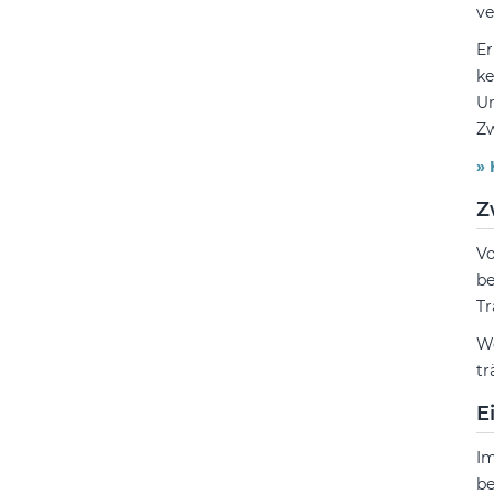
ve
Er
ke
U
Zw
»
Z
Vo
be
Tr
We
tr
E
Im
be