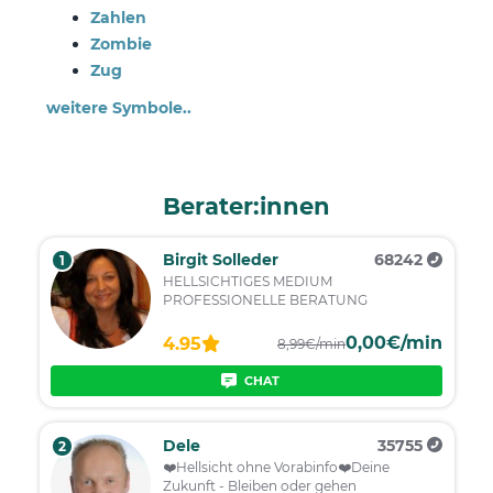
Zahlen
Zombie
Zug
weitere Symbole..
Berater:innen
Birgit Solleder
68242
1
HELLSICHTIGES MEDIUM
PROFESSIONELLE BERATUNG
0,00€/min
4.95
8,99€/min
CHAT
Dele
35755
2
❤️️Hellsicht ohne Vorabinfo❤️️Deine
Zukunft - Bleiben oder gehen