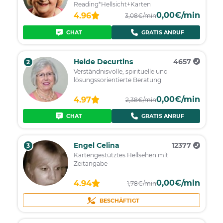
Reading*Hellsicht+Karten
0,00€/min
4.96
3,08€/min
CHAT
GRATIS ANRUF
Heide Decurtins
4657
2
Verständnisvolle, spirituelle und
lösungssorientierte Beratung
0,00€/min
4.97
2,38€/min
CHAT
GRATIS ANRUF
Engel Celina
12377
3
Kartengestütztes Hellsehen mit
Zeitangabe
0,00€/min
4.94
1,78€/min
BESCHÄFTIGT