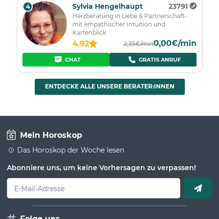
Sylvia Hengelhaupt
23791
4
Herzberatung in Liebe & Partnerschaft-
mit empathischer Intuition und
Kartenblick
0,00€/min
4.92
2,35€/min
CHAT
GRATIS ANRUF
ENTDECKE ALLE UNSERE BERATER:INNEN
Mein Horoskop
Das Horoskop der Woche lesen
Abonniere uns, um keine Vorhersagen zu verpassen!
E-Mail-Adresse
Folge uns