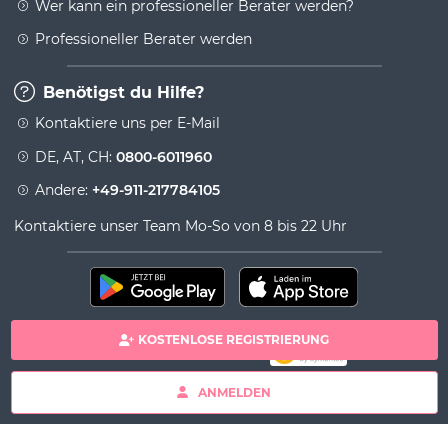
Wer kann ein professioneller Berater werden?
Professioneller Berater werden
Benötigst du Hilfe?
Kontaktiere uns per E-Mail
DE, AT, CH:
0800-6011960
Andere:
+49-911-217784105
Kontaktiere unser Team Mo-So von 8 bis 22 Uhr
KOSTENLOSE REGISTRIERUNG
100% sichere Zahlung
Copyright& copy 2026 Viversum - Powered by Ingenio
ANMELDEN