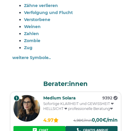
Zähne verlieren
Verfolgung und Flucht
Verstorbene
Weinen
Zahlen
Zombie
Zug
weitere Symbole..
Berater:innen
Medium Solara
9392
1
Sofortige KLARHEIT und GEWISSHEIT ❤
HELLSICHT ❤ professionelle Beratung❤
0,00€/min
4.97
4,98€/min
CHAT
GRATIS ANRUF