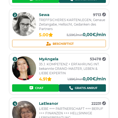
Sewa
9713
2
TREFFSICHERES KARTENLEGEN, Genaue
Zeitangabe, Hellsicht, Gedanken des
Partners
0,00€/min
5.00
5,59€/min
BESCHÄFTIGT
MyAngela
53478
3
35 J. KOMPETENZ + ERFAHRUNG INT.
bekannte GRAND-MASTER, LEBEN &
LIEBE EXPERTIN
0,00€/min
4.91
1,99€/min
CHAT
GRATIS ANRUF
LaEleanor
22231
4
LIEBE +++ PARTNERSCHAFT +++ BERUF
+++ FINANZEN +++ HELLSINNIGE
LEBENSBERATUNG