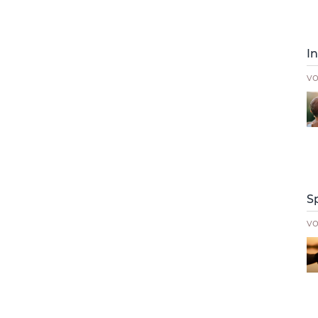
I
v
S
v