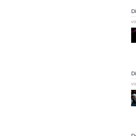
D
v
D
v
D