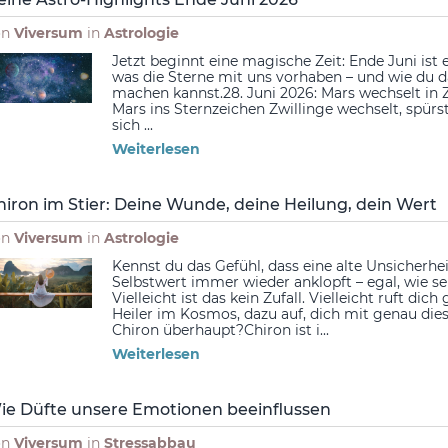
on
Viversum
in
Astrologie
Jetzt beginnt eine magische Zeit: Ende Juni ist 
was die Sterne mit uns vorhaben – und wie du d
machen kannst.28. Juni 2026: Mars wechselt in
Mars ins Sternzeichen Zwillinge wechselt, spürs
sich ...
Weiterlesen
hiron im Stier: Deine Wunde, deine Heilung, dein Wert
on
Viversum
in
Astrologie
Kennst du das Gefühl, dass eine alte Unsicherh
Selbstwert immer wieder anklopft – egal, wie se
Vielleicht ist das kein Zufall. Vielleicht ruft di
Heiler im Kosmos, dazu auf, dich mit genau die
Chiron überhaupt?Chiron ist i...
Weiterlesen
ie Düfte unsere Emotionen beeinflussen
on
Viversum
in
Stressabbau