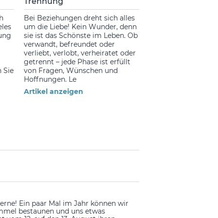
Trennung
h
Bei Beziehungen dreht sich alles
eles
um die Liebe! Kein Wunder, denn
lung
sie ist das Schönste im Leben. Ob
verwandt, befreundet oder
verliebt, verlobt, verheiratet oder
getrennt – jede Phase ist erfüllt
 Sie
von Fragen, Wünschen und
Hoffnungen. Le
Artikel anzeigen
rne! Ein paar Mal im Jahr können wir
mmel bestaunen und uns etwas