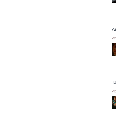
A
v
T
v