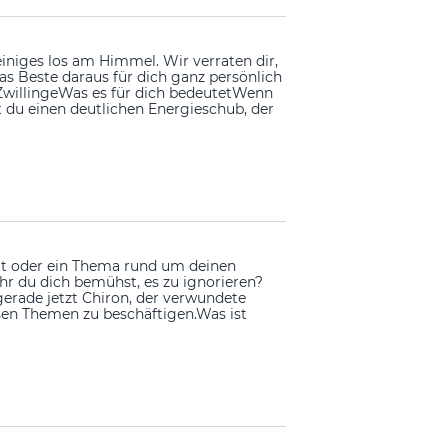
einiges los am Himmel. Wir verraten dir,
as Beste daraus für dich ganz persönlich
 ZwillingeWas es für dich bedeutetWenn
t du einen deutlichen Energieschub, der
eit oder ein Thema rund um deinen
hr du dich bemühst, es zu ignorieren?
ch gerade jetzt Chiron, der verwundete
sen Themen zu beschäftigen.Was ist