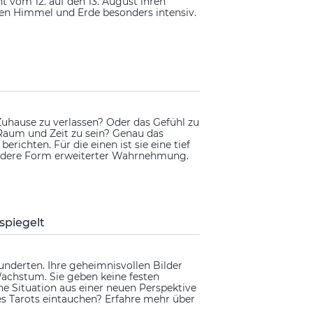
 vom 12. auf den 13. August ihren
hen Himmel und Erde besonders intensiv.
Zuhause zu verlassen? Oder das Gefühl zu
 Raum und Zeit zu sein? Genau das
erichten. Für die einen ist sie eine tief
esondere Form erweiterter Wahrnehmung.
spiegelt
underten. Ihre geheimnisvollen Bilder
achstum. Sie geben keine festen
ne Situation aus einer neuen Perspektive
des Tarots eintauchen? Erfahre mehr über