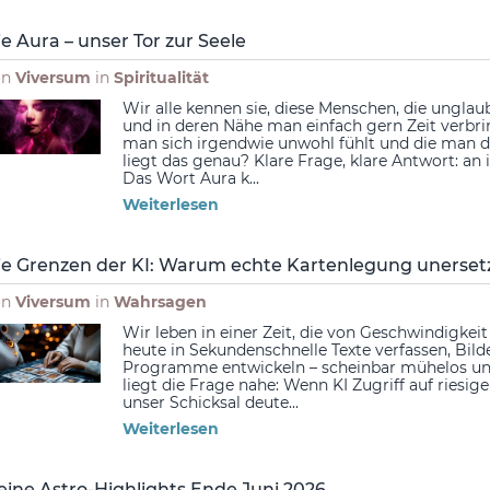
ie Aura – unser Tor zur Seele
on
Viversum
in
Spiritualität
Wir alle kennen sie, diese Menschen, die ungla
und in deren Nähe man einfach gern Zeit verbri
man sich irgendwie unwohl fühlt und die man d
liegt das genau? Klare Frage, klare Antwort: an
Das Wort Aura k...
Weiterlesen
ie Grenzen der KI: Warum echte Kartenlegung unersetz
on
Viversum
in
Wahrsagen
Wir leben in einer Zeit, die von Geschwindigkeit
heute in Sekundenschnelle Texte verfassen, Bil
Programme entwickeln – scheinbar mühelos und
liegt die Frage nahe: Wenn KI Zugriff auf ries
unser Schicksal deute...
Weiterlesen
eine Astro-Highlights Ende Juni 2026