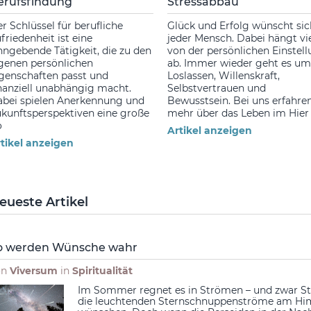
erufsfindung
Stressabbau
r Schlüssel für berufliche
Glück und Erfolg wünscht sic
friedenheit ist eine
jeder Mensch. Dabei hängt vi
nngebende Tätigkeit, die zu den
von der persönlichen Einstel
genen persönlichen
ab. Immer wieder geht es um
genschaften passt und
Loslassen, Willenskraft,
nanziell unabhängig macht.
Selbstvertrauen und
bei spielen Anerkennung und
Bewusstsein. Bei uns erfahren
kunftsperspektiven eine große
mehr über das Leben im Hier
o
Artikel anzeigen
tikel anzeigen
eueste Artikel
o werden Wünsche wahr
on
Viversum
in
Spiritualität
Im Sommer regnet es in Strömen – und zwar Ste
die leuchtenden Sternschnuppenströme am Hi