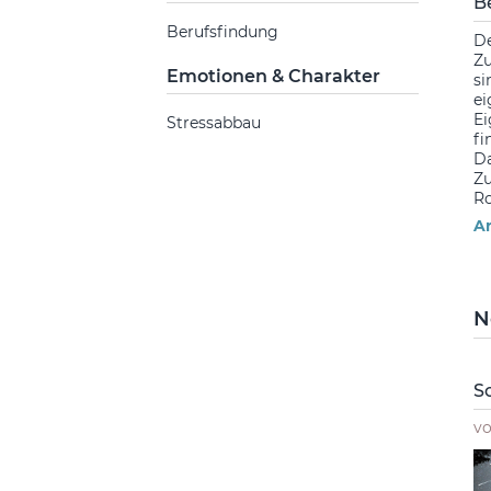
B
Berufsfindung
De
Zu
Emotionen & Charakter
si
ei
Ei
Stressabbau
fi
Da
Zu
R
Ar
N
S
v