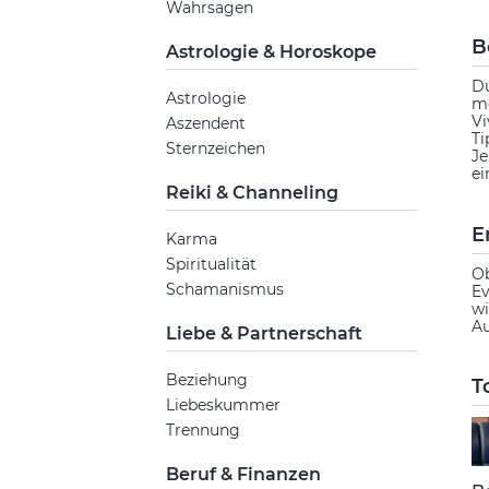
Wahrsagen
B
Astrologie & Horoskope
Du
Astrologie
mö
Vi
Aszendent
Ti
Sternzeichen
Je
ei
Reiki & Channeling
E
Karma
Spiritualität
Ob
Schamanismus
Ev
wi
Au
Liebe & Partnerschaft
Beziehung
T
Liebeskummer
Trennung
Beruf & Finanzen