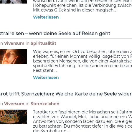
wünschen. Doch wenn die Perseiden in der Nacht
Höhepunkt erreichen, ist die Verbindung zwisc
Mit etwas Glück sind in dieser magisch...
Weiterlesen
stralreisen – wenn deine Seele auf Reisen geht
on
Viversum
in
Spiritualität
Wie wäre es, einen Ort zu besuchen, ohne dein 
erleben, für einen Moment völlig losgelöst von
beschreiben Menschen, die von einer Astralreise b
spirituelle Erfahrung, für die anderen eine b
Fest steht:...
Weiterlesen
arot trifft Sternzeichen: Welche Karte deine Seele wider
on
Viversum
in
Sternzeichen
Tarotkarten faszinieren die Menschen seit Jahrh
erzählen von Wandel, Mut, Liebe und innerem W
Antworten vor, sondern laden dazu ein, die eige
zu betrachten. Du möchtest tiefer in die Welt 
die Symbolik un...