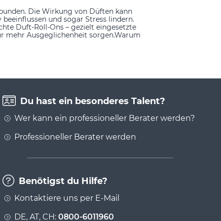
rbunden. Die Wirkung von Düften kann
beeinflussen und sogar Stress lindern.
hte Duft-Roll-Ons – gezielt eingesetzte
für mehr Ausgeglichenheit sorgen.Warum
Du hast ein besonderes Talent?
Wer kann ein professioneller Berater werden?
Professioneller Berater werden
Benötigst du Hilfe?
Kontaktiere uns per E-Mail
DE, AT, CH:
0800-6011960