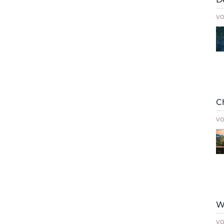
v
C
v
W
v