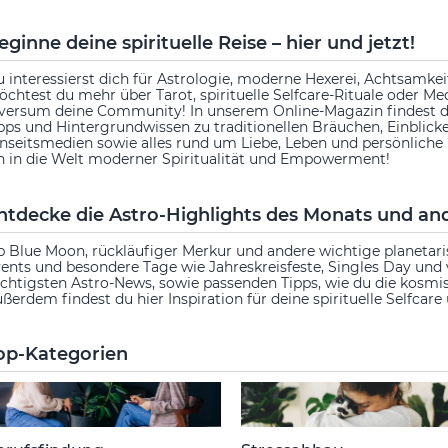
eginne deine spirituelle Reise – hier und jetzt!
 interessierst dich für Astrologie, moderne Hexerei, Achtsamkei
chtest du mehr über Tarot, spirituelle Selfcare-Rituale oder Me
versum deine Community! In unserem Online-Magazin findest d
pps und Hintergrundwissen zu traditionellen Bräuchen, Einblic
nseitsmedien sowie alles rund um Liebe, Leben und persönlich
n in die Welt moderner Spiritualität und Empowerment!
ntdecke die Astro-Highlights des Monats und ande
 Blue Moon, rückläufiger Merkur und andere wichtige planetaris
ents und besondere Tage wie Jahreskreisfeste, Singles Day und 
chtigsten Astro-News, sowie passenden Tipps, wie du die kosmis
ßerdem findest du hier Inspiration für deine spirituelle Selfcare 
op-Kategorien