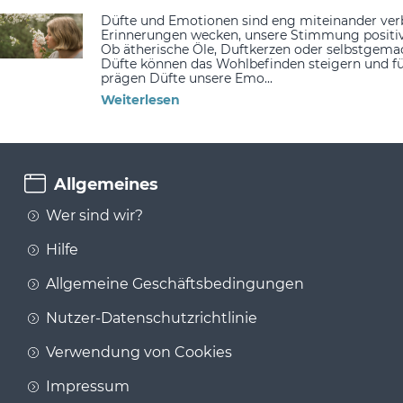
Düfte und Emotionen sind eng miteinander ve
Erinnerungen wecken, unsere Stimmung positiv 
Ob ätherische Öle, Duftkerzen oder selbstgemac
Düfte können das Wohlbefinden steigern und 
prägen Düfte unsere Emo...
Weiterlesen
Allgemeines
Wer sind wir?
Hilfe
Allgemeine Geschäftsbedingungen
Nutzer-Datenschutzrichtlinie
Verwendung von Cookies
Impressum