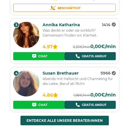
BESCHÄFTIGT
Annika Katharina
1414
3
Was denkt er oder sie wirklich?
Gemeinsam finden wir Klarheit.
0,00€/min
4.97
3,33€/min
CHAT
GRATIS ANRUF
Susan Brethauer
5966
4
Abends mit Hellsicht und Channeling für
die Liebe, Beruf ab 19Uhr
0,00€/min
4.86
1,98€/min
CHAT
GRATIS ANRUF
ENTDECKE ALLE UNSERE BERATER:INNEN