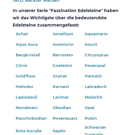
Jetzt Berater wählen
In unserer Serie "Faszination Edelsteine" haben
wir das Wichtigste über die bedeutendste
Edelsteine zusammengefasst:
Achat
Amethyst
Aquamarin
Aqua Aura
Aventurin
Azurit
Bergkristall
Bernstein
Chrysopras
Citrin
Coelestin
Feueropal
Goldfluss
Granat
Hämatit
Heliodor
Karneol
Labradorit
Lapislazuli
Larimar
Malachit
Mondstein
Obsidian
Opal
Rauchobsidian
Rosenquarz
Rubin
Schwarzer
Rote Koralle
Saphir
Turmalin