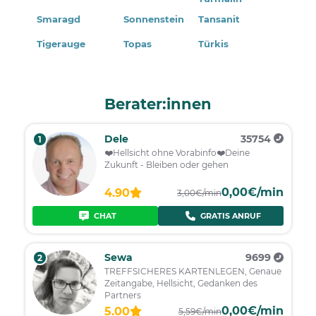
Smaragd
Sonnenstein
Tansanit
Tigerauge
Topas
Türkis
Berater:innen
Dele
35754
1
❤️️Hellsicht ohne Vorabinfo❤️️Deine
Zukunft - Bleiben oder gehen
0,00€/min
4.90
3,00€/min
CHAT
GRATIS ANRUF
Sewa
9699
2
TREFFSICHERES KARTENLEGEN, Genaue
Zeitangabe, Hellsicht, Gedanken des
Partners
0,00€/min
5.00
5,59€/min